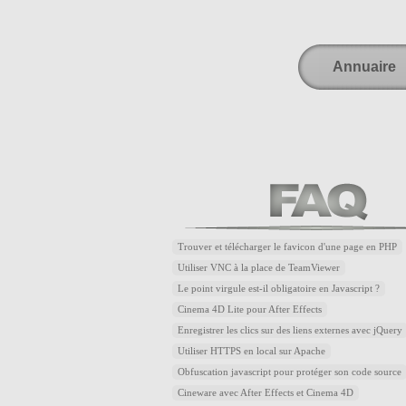
Annuaire
Trouver et télécharger le favicon d'une page en PHP
Utiliser VNC à la place de TeamViewer
Le point virgule est-il obligatoire en Javascript ?
Cinema 4D Lite pour After Effects
Enregistrer les clics sur des liens externes avec jQuery
Utiliser HTTPS en local sur Apache
Obfuscation javascript pour protéger son code source
Cineware avec After Effects et Cinema 4D