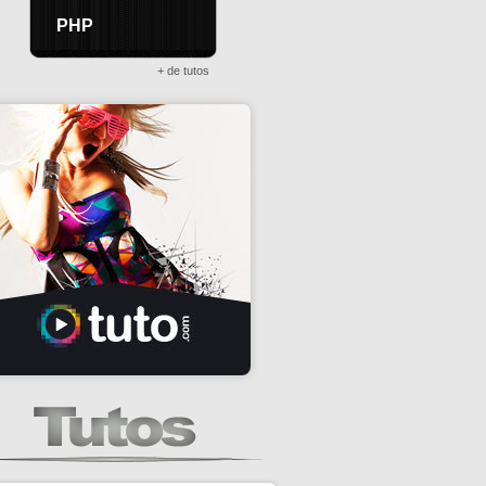
PHP
+ de tutos