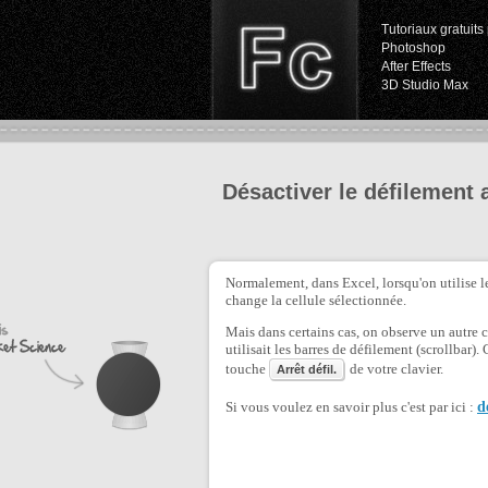
Tutoriaux gratuits 
Photoshop
After Effects
3D Studio Max
Désactiver le défilement 
Normalement, dans Excel, lorsqu'on utilise le
change la cellule sélectionnée.
Mais dans certains cas, on observe un autre c
utilisait les barres de défilement (scrollbar
touche
de votre clavier.
Arrêt défil.
Si vous voulez en savoir plus c'est par ici :
d