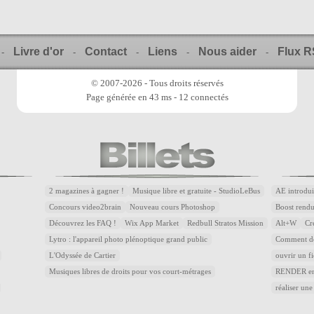
Livre d'or
Contact
Liens
Nous aider
Flux 
-
-
-
-
-
© 2007-2026 - Tous droits réservés
Page générée en 43 ms - 12 connectés
2 magazines à gagner !
Musique libre et gratuite - StudioLeBus
AE introdui
Concours video2brain
Nouveau cours Photoshop
Boost rend
Découvrez les FAQ !
Wix App Market
Redbull Stratos Mission
Alt+W
Cr
Lytro : l'appareil photo plénoptique grand public
Comment dé
L'Odyssée de Cartier
ouvrir un f
Musiques libres de droits pour vos court-métrages
RENDER en 
réaliser une