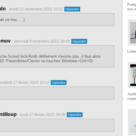
Protég
do
mardi 13 septembre 2022, 10:12
avec 
it ce truc... :)
omov
mercredi 9 novembre 2022, 08:45
L'effe
uche Scrool lock/Arrêt défilement n'existe pas, il faut alors
 (W10: Paramètres/Clavier ou touches Windows+Ctrl+O)
endredi 17 février 2023, 10:12
Amélio
comme
ntilloup
lundi 27 février 2023, 09:26