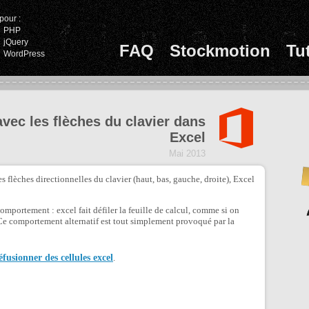
pour :
PHP
jQuery
FAQ
Stockmotion
Tu
WordPress
avec les flèches du clavier dans
Excel
Mai 2013
s flèches directionnelles du clavier (haut, bas, gauche, droite), Excel
omportement : excel fait défiler la feuille de calcul, comme si on
). Ce comportement alternatif est tout simplement provoqué par la
éfusionner des cellules excel
.