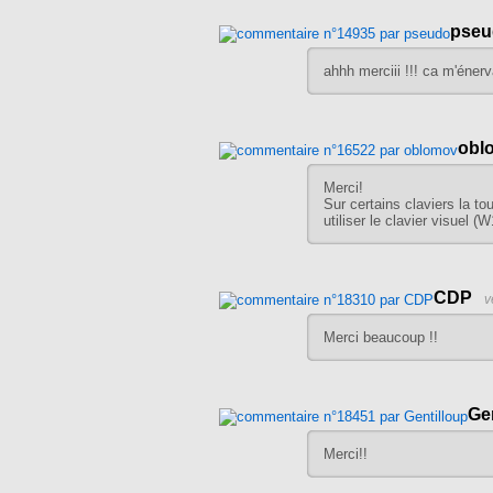
pseu
ahhh merciii !!! ca m'énerva
obl
Merci!
Sur certains claviers la to
utiliser le clavier visuel
CDP
v
Merci beaucoup !!
Ge
Merci!!