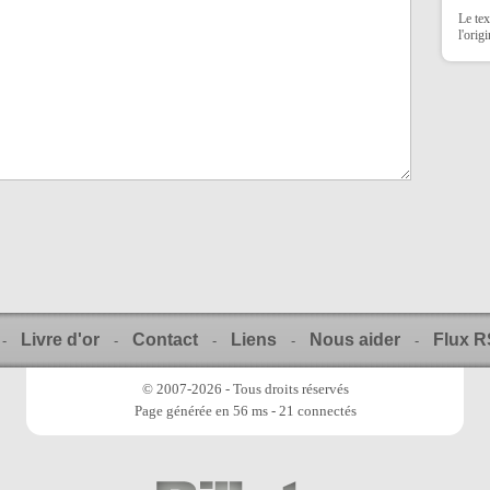
Le tex
l'orig
Livre d'or
Contact
Liens
Nous aider
Flux 
-
-
-
-
-
© 2007-2026 - Tous droits réservés
Page générée en 56 ms - 21 connectés