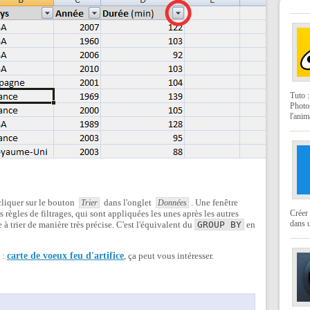
Tuto 
Photo
l'anim
 cliquer sur le bouton
dans l'onglet
. Une fenêtre
Trier
Données
rs règles de filtrages, qui sont appliquées les unes après les autres
Créer 
dans u
 à trier de manière très précise. C'est l'équivalent du
GROUP BY
en
i :
carte de voeux feu d'artifice
, ça peut vous intéresser.