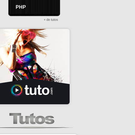
PHP
+ de tutos