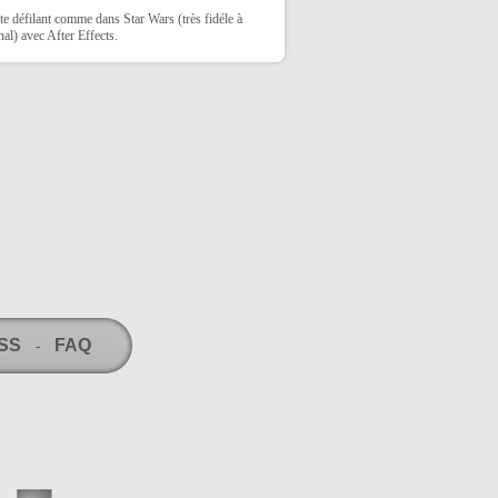
te défilant comme dans Star Wars (très fidéle à
inal) avec After Effects.
RSS
FAQ
-