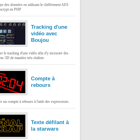
er des données en utilisant le chiffrement AES
mcrypt en PHP
Tracking d'une
vidéo avec
Boujou
er le tracking d'une vidéo afin d'y incruster des
ts 3D de manière très réaliste.
Compte à
rebours
 un compte à rebours à l'aide des expressions.
Texte défilant à
la starwars