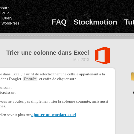
pour :
PHP
jQuery
FAQ
Stockmotion
Tu
WordPress
Trier une colonne dans Excel
Mai 2013
e dans Excel, il suffit de sélectionner une cellule appartenant à la
s dans l'onglet
et enfin de cliquer sur :
Données
roissant
écroissant
us ne voulez pas simplement trier la colonne courante, mais aussi
nes.
 d'en savoir plus sur
ajouter un wordart excel
.