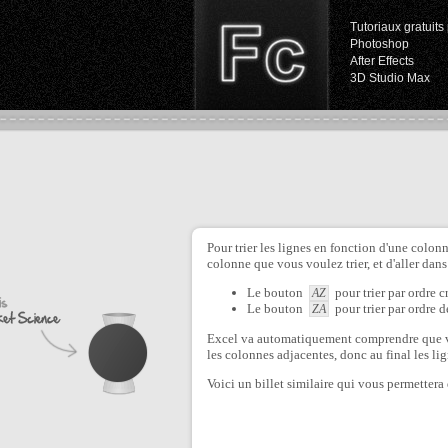
Tutoriaux gratuits 
Photoshop
After Effects
3D Studio Max
Pour trier les lignes en fonction d'une colonn
colonne que vous voulez trier, et d'aller dan
Le bouton
pour trier par ordre c
AZ
Le bouton
pour trier par ordre d
ZA
Excel va automatiquement comprendre que vo
les colonnes adjacentes, donc au final les lig
Voici un billet similaire qui vous permettera