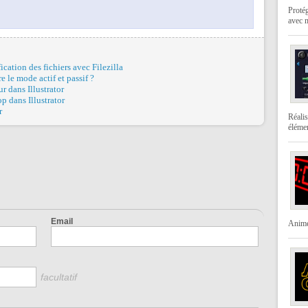
Protég
avec 
cation des fichiers avec Filezilla
re le mode actif et passif ?
r dans Illustrator
p dans Illustrator
r
Réalis
élémen
Email
Animer
facultatif