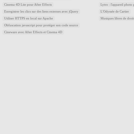
Cinema 4D Lite pour After Effects
Lytro : l'appareil photo
Enregistrer les clics sur des liens externes avec jQuery
L'Odyssée de Cartier
Utiliser HTTPS en local sur Apache
Musiques libres de droi
Obfuscation javascript pour protéger son code source
Cineware avec After Effects et Cinema 4D