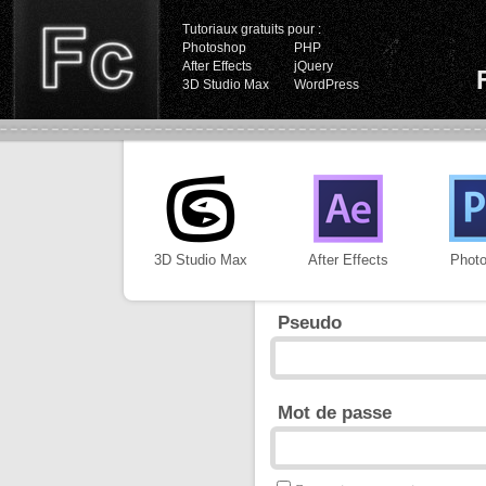
Tutoriaux gratuits pour :
Photoshop
PHP
After Effects
jQuery
3D Studio Max
WordPress
3D Studio Max
After Effects
Phot
Pseudo
Mot de passe