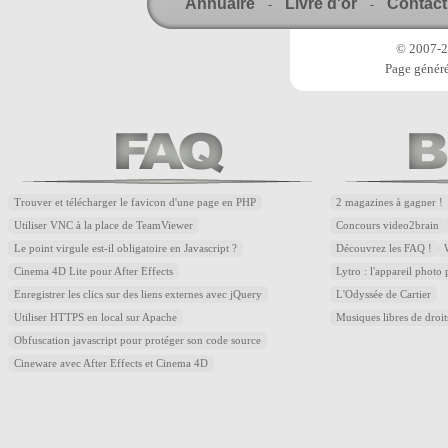
Annuaire
Livre d'or
Contact
-
-
© 2007-20
Page généré
Trouver et télécharger le favicon d'une page en PHP
2 magazines à gagner !
Utiliser VNC à la place de TeamViewer
Concours video2brain
Le point virgule est-il obligatoire en Javascript ?
Découvrez les FAQ !
Cinema 4D Lite pour After Effects
Lytro : l'appareil photo
Enregistrer les clics sur des liens externes avec jQuery
L'Odyssée de Cartier
Utiliser HTTPS en local sur Apache
Musiques libres de droi
Obfuscation javascript pour protéger son code source
Cineware avec After Effects et Cinema 4D