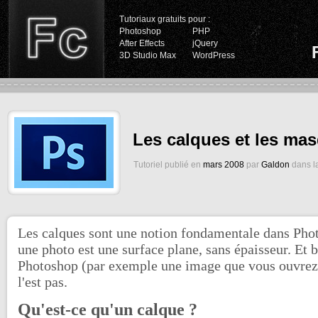
Tutoriaux gratuits pour :
Photoshop
PHP
After Effects
jQuery
3D Studio Max
WordPress
Les calques et les ma
Tutoriel publié en
mars 2008
par
Galdon
dans l
Les calques sont une notion fondamentale dans Ph
une photo est une surface plane, sans épaisseur. Et
Photoshop (par exemple une image que vous ouvrez
l'est pas.
Qu'est-ce qu'un calque ?