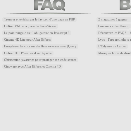
Trouver et télécharger le favicon d'une page en PHP
2 magazines à gagner !
Utiliser VNC à la place de TeamViewer
Concours video2brain
Le point virgule est-il obligatoire en Javascript ?
Découvrez les FAQ !
Cinema 4D Lite pour After Effects
Lytro : l'appareil photo
Enregistrer les clics sur des liens externes avec jQuery
L'Odyssée de Cartier
Utiliser HTTPS en local sur Apache
Musiques libres de droi
Obfuscation javascript pour protéger son code source
Cineware avec After Effects et Cinema 4D