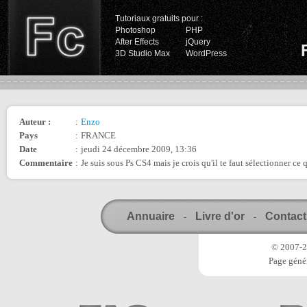
Tutoriaux gratuits pour :
Photoshop
PHP
After Effects
jQuery
3D Studio Max
WordPress
Auteur :
:
Enzo
Pays
:
FRANCE
Date
:
jeudi 24 décembre 2009, 13:36
Commentaire
:
Je suis sous Ps CS4 mais je crois qu'il te faut sélectionner ce
Annuaire
Livre d'or
Contact
-
-
© 2007-20
Page génér