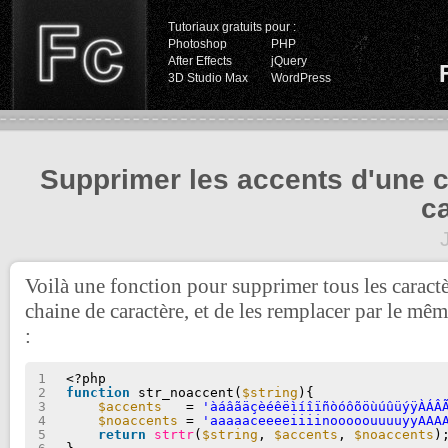
Tutoriaux gratuits pour :
Photoshop
PHP
After Effects
jQuery
3D Studio Max
WordPress
Supprimer les accents d'une 
c
Voilà une fonction pour supprimer tous les caract
chaine de caractère, et de les remplacer par le mêm
:
1
<?php
2
function
str_noaccent(
$string
){
3
$accents
= 
'àáâãäçèéêëìíîïñòóôõöùúûüýÿÀÁÂ
4
$noaccents
= 
'aaaaaceeeeiiiinooooouuuuyyAAA
5
return
strtr
(
$string
, 
$accents
, 
$noaccents
)