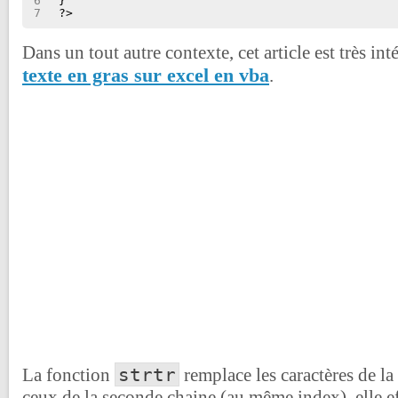
6
}
7
?>
Dans un tout autre contexte, cet article est très int
texte en gras sur excel en vba
.
strtr
La fonction
remplace les caractères de la
ceux de la seconde chaine (au même index), elle e