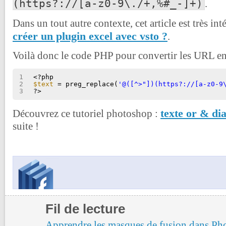
(https?://[a-z0-9\./+,%#_-]+)
.
Dans un tout autre contexte, cet article est très int
créer un plugin excel avec vsto ?
.
Voilà donc le code PHP pour convertir les URL en 
1
<?php
2
$text
= preg_replace(
'@([^>"])(https?://[a-z0-9
3
?>
texte or & di
Découvrez ce tutoriel photoshop :
suite !
Fil de lecture
Apprendre les masques de fusion dans Ph