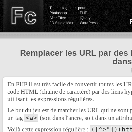
Tutoriaux gratuits pour :
Photoshop
PHP
After Effects
jQuery
3D Studio Max
WordPress
Remplacer les URL par des 
dans
En PHP il est très facile de convertir toutes les 
code HTML (chaine de caractère) par des liens hyp
utilisant les expressions régulières.
Le but du jeu est de matcher les URL qui ne sont 
<a>
un tag
(soit dans l'ancre, soit dans un attribu
([^>"])(ht
Voilà cette expression régulière :