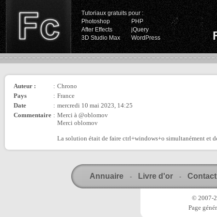
Tutoriaux gratuits pour :
Photoshop
PHP
After Effects
jQuery
3D Studio Max
WordPress
Auteur :
:
Chrono
Pays
:
France
Date
:
mercredi 10 mai 2023, 14:25
Commentaire
:
Merci à @oblomov
Merci oblomov
La solution était de faire ctrl+windows+o simultanément et dés
Annuaire
Livre d'or
Contact
-
-
© 2007-20
Page génér