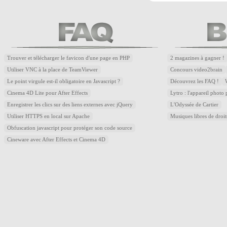
Trouver et télécharger le favicon d'une page en PHP
2 magazines à gagner !
Utiliser VNC à la place de TeamViewer
Concours video2brain
Le point virgule est-il obligatoire en Javascript ?
Découvrez les FAQ !
Cinema 4D Lite pour After Effects
Lytro : l'appareil photo
Enregistrer les clics sur des liens externes avec jQuery
L'Odyssée de Cartier
Utiliser HTTPS en local sur Apache
Musiques libres de droi
Obfuscation javascript pour protéger son code source
Cineware avec After Effects et Cinema 4D