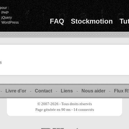
pour :
PHP
jQuery
FAQ
Stockmotion
Tu
WordPress
48
Livre d'or
Contact
Liens
Nous aider
Flux 
-
-
-
-
-
© 2007-2026 - Tous droits réservés
Page générée en 90 ms - 14 connectés