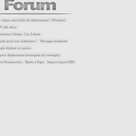
 calque sans l'effet de déplacement ? (Position)
V talk-show
Hermance Suisse - Lac Léman
ide pour une réalisation !
Montage multipiste
ègle déplacé et repères
 pour déplacement homogène de rectangles
uto Dreamworks
Barbe à Papa
Import export FBX