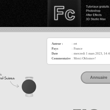
Tutoriaux gratuits 
Photoshop
After Effects
3D Studio Max
Auteur :
:
ert
Pays
:
France
Date
:
mercredi 1 mars 2023, 14:
Commentaire
:
Merci Oblomov!
Annuaire