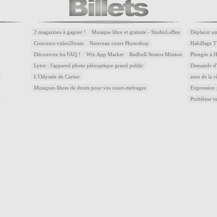
2 magazines à gagner !
Musique libre et gratuite - StudioLeBus
Déplacer un
Concours video2brain
Nouveau cours Photoshop
Habillage T
Découvrez les FAQ !
Wix App Market
Redbull Stratos Mission
Plongée à 
Lytro : l'appareil photo plénoptique grand public
Demande d'a
L'Odyssée de Cartier
zero de la r
Musiques libres de droits pour vos court-métrages
Expression
Problème t