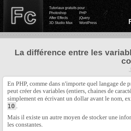
Tutoriaux gratuits pour :
Photoshop
PHP
After Effects
jQuery
3D Studio Max
WordPress
La différence entre les variab
co
En PHP, comme dans n'importe quel langage de 
peut créer des variables (entiers, chaines de caractè
simplement en écrivant un dollar avant le nom, e
10
.
Mais il existe un autre moyen de stocker une inf
les constantes.