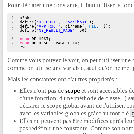
Pour déclarer une constante, il faut utiliser la fon
1
<?php
2
define(
'DB_HOST'
, 
'localhost'
);
3
define(
'APP_ROOT'
, dirname(
__FILE__
));
4
define(
'NB_RESULT_PAGE'
, 50);
5
6
echo
DB_HOST;
7
echo
NB_RESULT_PAGE + 10;
8
?>
Comme vous pouvez le voir, on peut utiliser une 
comme on utilise une variable, sauf qu'on ne met
Mais les constantes ont d'autres propriétés :
Elles n'ont pas de
scope
et sont accessibles de
d'une fonction, d'une méthode de classe...) s
déclarer le scope global avant de l'utiliser, c
avec les variables globales grâce au mot clé
Elles ne peuvent pas être modifiées après leur
pas redéfinir une constante. Comme son nom 