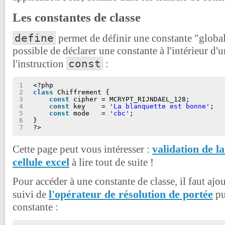
Les constantes de classe
define
permet de définir une constante "globale
possible de déclarer une constante à l'intérieur d'u
const
l'instruction
:
1
<?php
2
class
Chiffrement {
3
const
cipher = MCRYPT_RIJNDAEL_128;
4
const
key    = 
'La blanquette est bonne'
;
5
const
mode   = 
'cbc'
;
6
}
7
?>
validation de l
Cette page peut vous intéresser :
cellule excel
à lire tout de suite !
Pour accéder à une constante de classe, il faut ajou
l'opérateur de résolution de portée
suivi de
pu
constante :