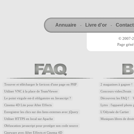
Annuaire
Livre d'or
Contact
-
-
© 2007-20
Page génér
Trouver et télécharger le favicon d'une page en PHP
2 magazines à gagner !
Utiliser VNC à la place de TeamViewer
Concours video2brain
Le point virgule est-il obligatoire en Javascript ?
Découvrez les FAQ !
Cinema 4D Lite pour After Effects
Lytro : l'appareil photo
Enregistrer les clics sur des liens externes avec jQuery
L'Odyssée de Cartier
Utiliser HTTPS en local sur Apache
Musiques libres de droi
Obfuscation javascript pour protéger son code source
Cineware avec After Effects et Cinema 4D