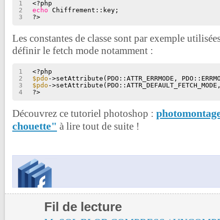
1
<?php
2
echo
Chiffrement::key;
3
?>
Les constantes de classe sont par exemple utilisé
définir le fetch mode notamment :
1
<?php
2
$pdo
->setAttribute(PDO::ATTR_ERRMODE, PDO::ERRM
3
$pdo
->setAttribute(PDO::ATTR_DEFAULT_FETCH_MODE
4
?>
photomontage
Découvrez ce tutoriel photoshop :
chouette"
à lire tout de suite !
Fil de lecture