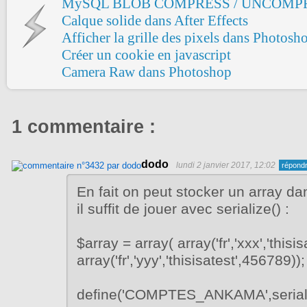
MySQL BLOB COMPRESS / UNCOMP
Calque solide dans After Effects
Afficher la grille des pixels dans Photosh
Créer un cookie en javascript
Camera Raw dans Photoshop
1 commentaire :
dodo
lundi 2 janvier 2017, 12:02
En fait on peut stocker un array d
il suffit de jouer avec serialize() :
$array = array( array('fr','xxx','thisi
array('fr','yyy','thisisatest',456789));
define('COMPTES_ANKAMA',seriali