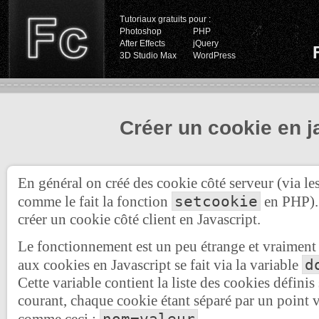
Tutoriaux gratuits pour :
Photoshop
PHP
After Effects
jQuery
3D Studio Max
WordPress
Créer un cookie en j
En général on créé des cookie côté serveur (via l
setcookie
comme le fait la fonction
en PHP). 
créer un cookie côté client en Javascript.
Le fonctionnement est un peu étrange et vraiment p
d
aux cookies en Javascript se fait via la variable
Cette variable contient la liste des cookies défini
courant, chaque cookie étant séparé par un point vi
nom=valeur