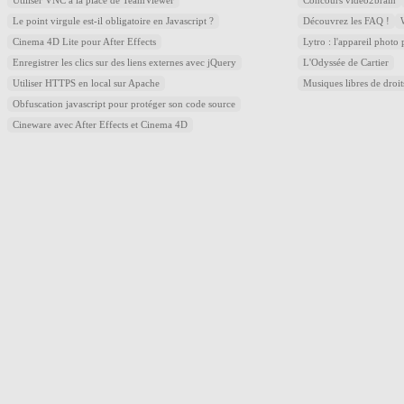
Utiliser VNC à la place de TeamViewer
Concours video2brain
Le point virgule est-il obligatoire en Javascript ?
Découvrez les FAQ !
Cinema 4D Lite pour After Effects
Lytro : l'appareil photo
Enregistrer les clics sur des liens externes avec jQuery
L'Odyssée de Cartier
Utiliser HTTPS en local sur Apache
Musiques libres de droi
Obfuscation javascript pour protéger son code source
Cineware avec After Effects et Cinema 4D