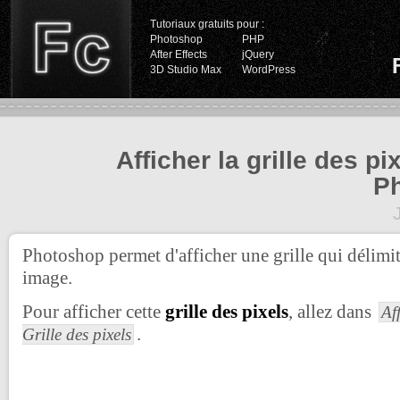
Tutoriaux gratuits pour :
Photoshop
PHP
After Effects
jQuery
3D Studio Max
WordPress
Afficher la grille des p
P
Photoshop permet d'afficher une grille qui délimit
image.
Pour afficher cette
grille des pixels
, allez dans
Af
.
Grille des pixels