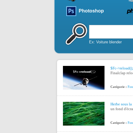
Photoshop
Ex: Voiture blender
$Fc->reload()
Finalclap rel
Catégorie :
Fon
Herbe sous la 
un fond d'éc
Catégorie :
Fon