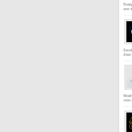
Protég
avec 
Encod
d'une 
Modéli
verre