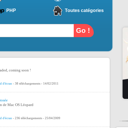
PHP
Toutes catégories
;
oaded, coming soon !
d d'écran
- 38 téléchargements - 14/02/2011
rosée
ran de Mac OS Léopard
d d'écran
- 236 téléchargements - 25/04/2009