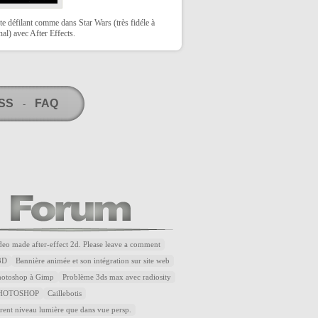
te défilant comme dans Star Wars (très fidéle à
inal) avec After Effects.
RSS
FAQ
-
ideo made after-effect 2d. Please leave a comment
3D
Bannière animée et son intégration sur site web
Photoshop à Gimp
Problème 3ds max avec radiosity
HOTOSHOP
Caillebotis
rent niveau lumière que dans vue persp.