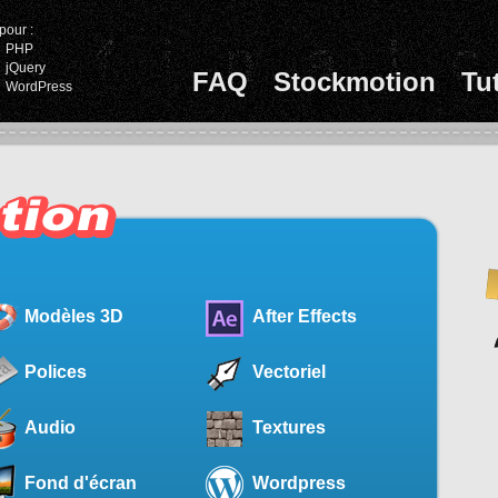
pour :
PHP
jQuery
FAQ
Stockmotion
Tu
WordPress
Modèles 3D
After Effects
Polices
Vectoriel
Audio
Textures
Fond d'écran
Wordpress