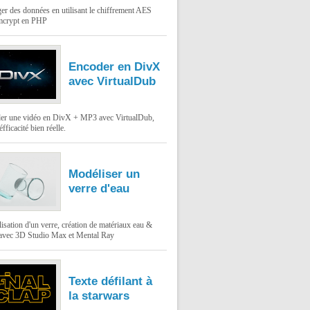
er des données en utilisant le chiffrement AES
mcrypt en PHP
Encoder en DivX
avec VirtualDub
er une vidéo en DivX + MP3 avec VirtualDub,
éfficacité bien réelle.
Modéliser un
verre d'eau
sation d'un verre, création de matériaux eau &
 avec 3D Studio Max et Mental Ray
Texte défilant à
la starwars