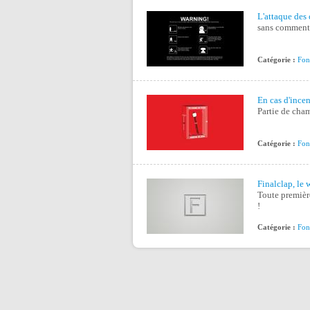
L'attaque des 
sans commenta
Catégorie :
Fon
En cas d'incen
Partie de cha
Catégorie :
Fon
Finalclap, le w
Toute première
!
Catégorie :
Fon