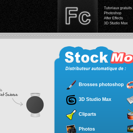
Tutoriaux gratuits 
Photoshop
After Effects
3D Studio Max
Brosses photoshop
3D Studio Max
Cliparts
Photos