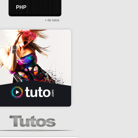
PHP
+ de tutos