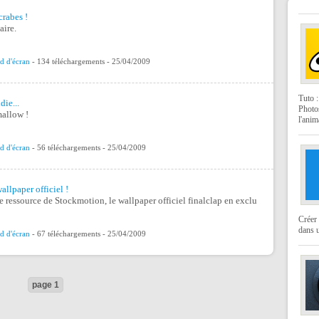
crabes !
ire.
d d'écran
- 134 téléchargements - 25/04/2009
Tuto 
die...
Photo
mallow !
l'anim
d d'écran
- 56 téléchargements - 25/04/2009
allpaper officiel !
 ressource de Stockmotion, le wallpaper officiel finalclap en exclu
Créer 
dans u
d d'écran
- 67 téléchargements - 25/04/2009
page 1