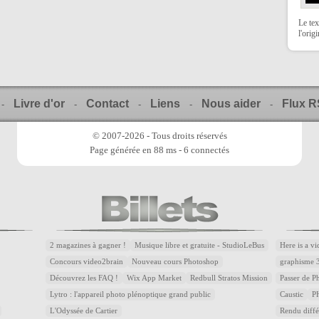
Le tex
l'orig
Livre d'or
Contact
Liens
Nous aider
Flux 
-
-
-
-
-
© 2007-2026 - Tous droits réservés
Page générée en 88 ms - 6 connectés
2 magazines à gagner !
Musique libre et gratuite - StudioLeBus
Here is a v
Concours video2brain
Nouveau cours Photoshop
graphisme 
Découvrez les FAQ !
Wix App Market
Redbull Stratos Mission
Passer de 
Lytro : l'appareil photo plénoptique grand public
Caustic
P
L'Odyssée de Cartier
Rendu diffé