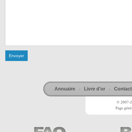
Annuaire
Livre d'or
Contact
-
-
© 2007-20
Page génér