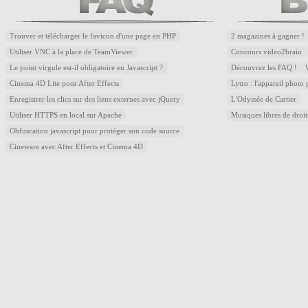
Trouver et télécharger le favicon d'une page en PHP
2 magazines à gagner !
Utiliser VNC à la place de TeamViewer
Concours video2brain
Le point virgule est-il obligatoire en Javascript ?
Découvrez les FAQ !
Cinema 4D Lite pour After Effects
Lytro : l'appareil photo
Enregistrer les clics sur des liens externes avec jQuery
L'Odyssée de Cartier
Utiliser HTTPS en local sur Apache
Musiques libres de droi
Obfuscation javascript pour protéger son code source
Cineware avec After Effects et Cinema 4D