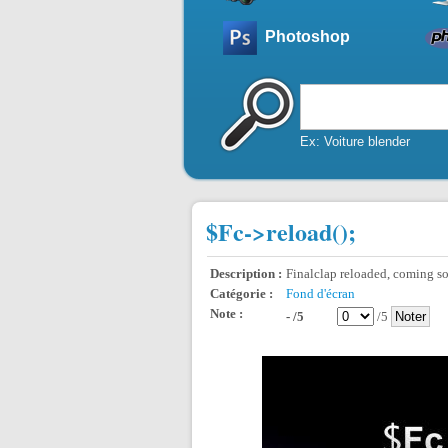
Photoshop
Ex: Voiture blender
$Fc->reload();
Description :
Finalclap reloaded, coming so
Catégorie :
Fond d'écran
Note :
- /5
/5