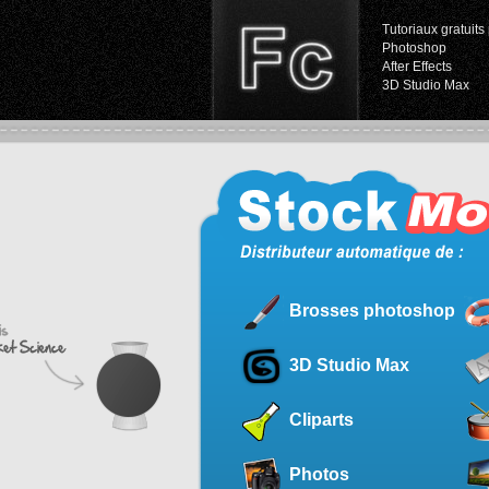
Tutoriaux gratuits 
Photoshop
After Effects
3D Studio Max
Brosses photoshop
3D Studio Max
Cliparts
Photos