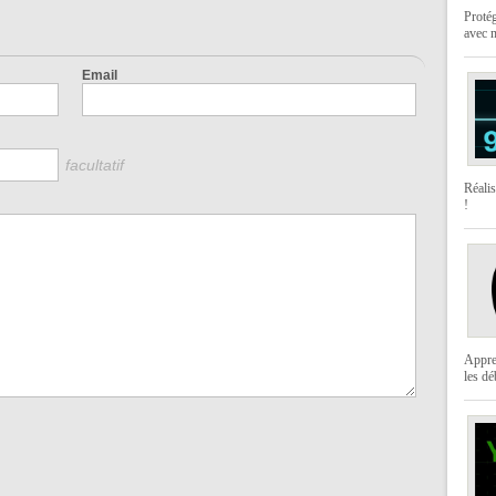
Protég
avec 
Email
facultatif
Réali
!
Appre
les dé