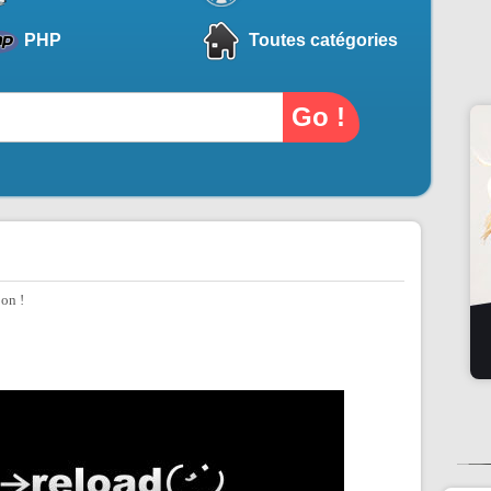
PHP
Toutes catégories
on !