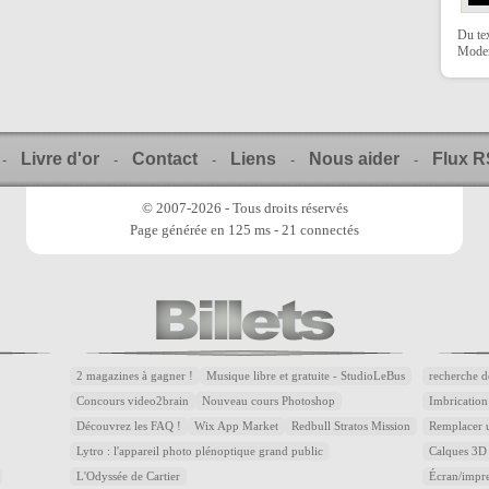
Du te
Moder
Livre d'or
Contact
Liens
Nous aider
Flux 
-
-
-
-
-
© 2007-2026 - Tous droits réservés
Page générée en 125 ms - 21 connectés
2 magazines à gagner !
Musique libre et gratuite - StudioLeBus
recherche d
Concours video2brain
Nouveau cours Photoshop
Imbrication
Découvrez les FAQ !
Wix App Market
Redbull Stratos Mission
Remplacer u
Lytro : l'appareil photo plénoptique grand public
Calques 3D 
L'Odyssée de Cartier
Écran/impre