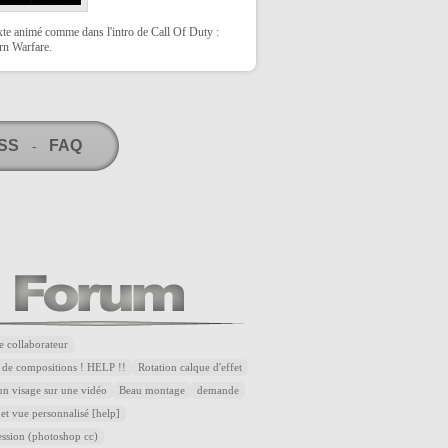
xte animé comme dans l'intro de Call Of Duty :
n Warfare.
RSS
FAQ
-
e collaborateur
 de compositions ! HELP !!
Rotation calque d'effet
n visage sur une vidéo
Beau montage
demande
et vue personnalisé [help]
ssion (photoshop cc)