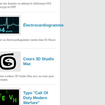
er des données en utilisant le chiffrement AES
mcrypt en PHP
Électrocardiogramme
ser un électrocardiogramme comme dans Dr House
Cours 3D Studio
Max
nez à utiliser 3D Studio Max avec un cours pour
butants.
Typo "Call Of
Duty Modern
Warfare"