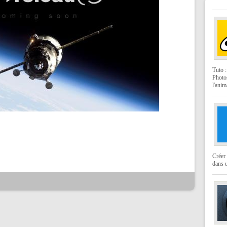
Tuto 
Photo
l'anim
Créer 
dans u