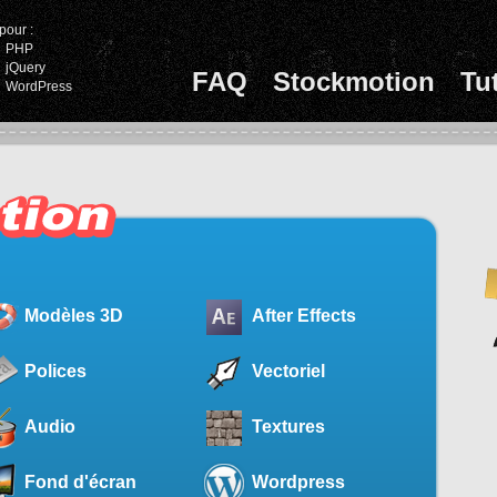
pour :
PHP
jQuery
FAQ
Stockmotion
Tu
WordPress
Modèles 3D
After Effects
Polices
Vectoriel
Audio
Textures
Fond d'écran
Wordpress