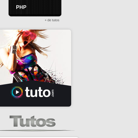
PHP
+ de tutos