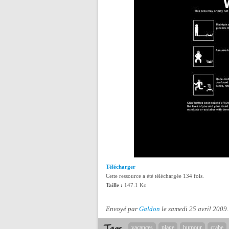
Télécharger
Cette ressource a été téléchargée 134 fois.
Taille :
147.1 Ko
Envoyé par
Galdon
le samedi 25 avril 2009
.
vacances
plage
humour
crabe