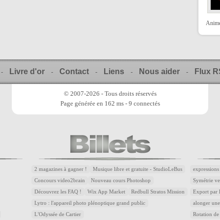
Animer
Livre d'or
Contact
Liens
Nous aider
Flux 
-
-
-
-
-
© 2007-2026 - Tous droits réservés
Page générée en 162 ms - 9 connectés
2 magazines à gagner !
Musique libre et gratuite - StudioLeBus
expressions
Concours video2brain
Nouveau cours Photoshop
Symétrie ver
Découvrez les FAQ !
Wix App Market
Redbull Stratos Mission
Export par 
Lytro : l'appareil photo plénoptique grand public
alonger une
L'Odyssée de Cartier
Rotation de 