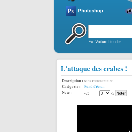
Photoshop
Ex: Voiture blender
L'attaque des crabes !
Description :
sans commentaire.
Catégorie :
Fond d'écran
Note :
- /5
/5