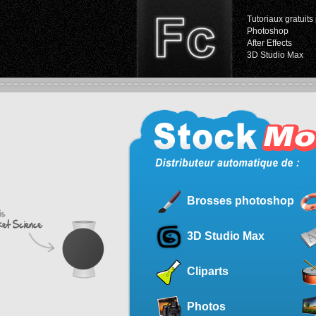
Tutoriaux gratuits 
Photoshop
After Effects
3D Studio Max
Brosses photoshop
3D Studio Max
Cliparts
Photos