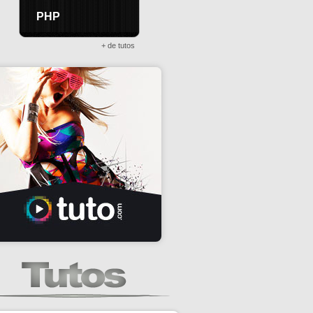
PHP
+ de tutos