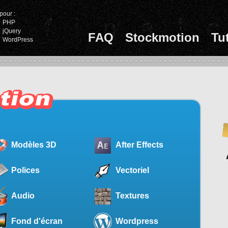
pour :
PHP
jQuery
FAQ
Stockmotion
Tu
WordPress
Modèles 3D
After Effects
Polices
Vectoriel
Audio
Textures
Fond d'écran
Wordpress