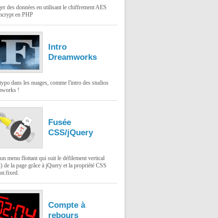
er des données en utilisant le chiffrement AES
mcrypt en PHP
Intro
Dreamworks
typo dans les nuages, comme l'intro des studios
works !
Fusée
CSS/jQuery
un menu flottant qui suit le défilement vertical
l) de la page grâce à jQuery et la propriété CSS
on:fixed.
Compte à
rebours