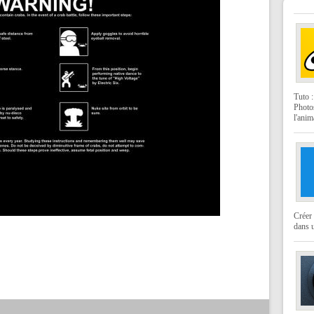
Tuto 
Photo
l'anim
Créer 
dans u