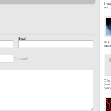
Protég
avec 
Email
De la 
Dream
facultatif
Créer 
(scrol
positi