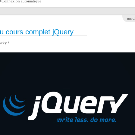
Connexion automatique
mardi
 cours complet jQuery
ncky !