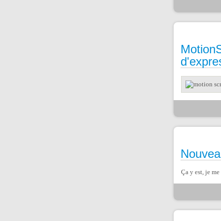
MotionS
d'expre
Nouveau
Ça y est, je me 