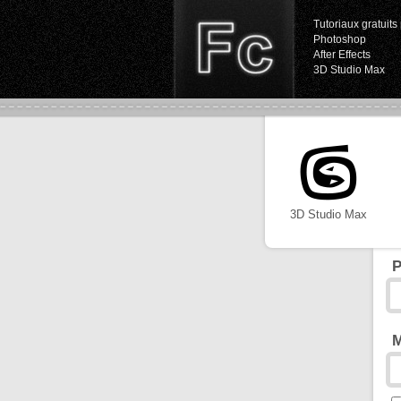
Tutoriaux gratuits 
Photoshop
After Effects
3D Studio Max
3D Studio Max
P
M