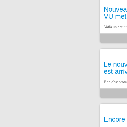
Nouveau
VU met
Voilà un petit 
Le nouv
est arri
Bon c'est promi
Encore 