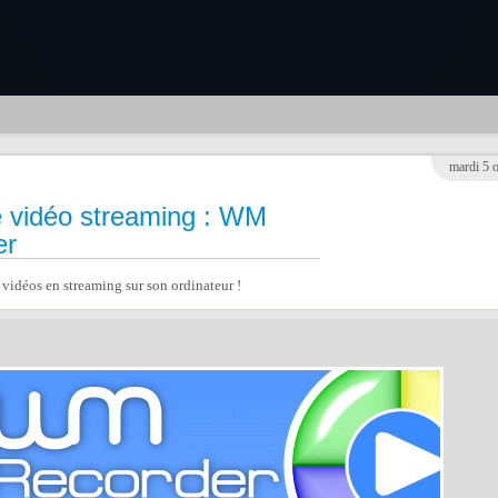
mardi 5 
 vidéo streaming : WM
er
 vidéos en streaming sur son ordinateur !