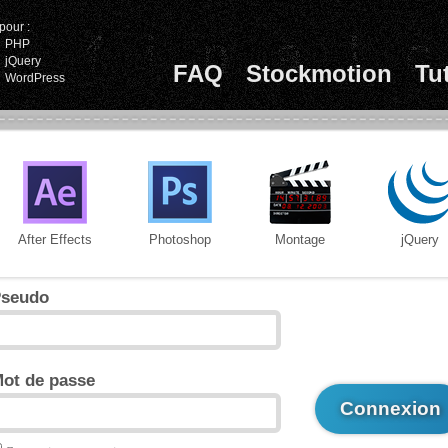
pour :
PHP
jQuery
FAQ
Stockmotion
Tu
WordPress
After Effects
Photoshop
Montage
jQuery
seudo
ot de passe