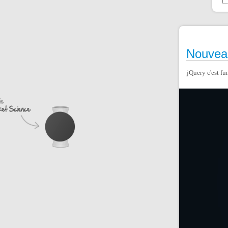
Nouveau
jQuery c'est fu