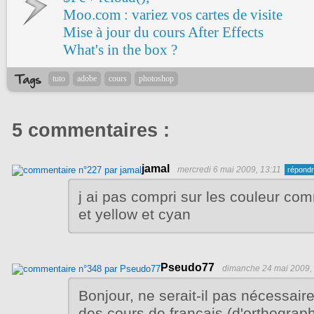
Moo.com : variez vos cartes de visite
Mise à jour du cours After Effects
What's in the box ?
tuto
adobe
cours
photoshop
5 commentaires :
jamal
mercredi 6 mai 2009, 13:11
j ai pas compri sur les couleur c
et yellow et cyan
Pseudo77
dimanche 24 mai 2009,
Bonjour, ne serait-il pas nécessair
des cours de français (d'orthographe