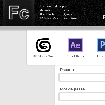
Tutoriaux gratuits pour :
Photoshop
PHP
After Effects
jQuery
3D Studio Max
WordPress
3D Studio Max
After Effects
Phot
Pseudo
Mot de passe