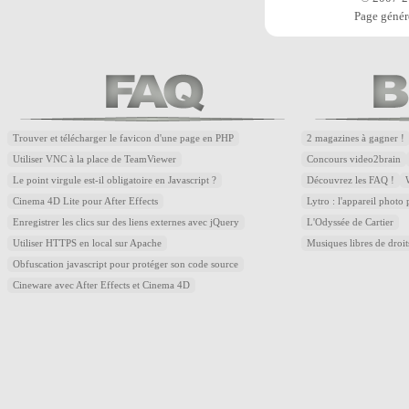
Page génér
Trouver et télécharger le favicon d'une page en PHP
2 magazines à gagner !
Utiliser VNC à la place de TeamViewer
Concours video2brain
Le point virgule est-il obligatoire en Javascript ?
Découvrez les FAQ !
Cinema 4D Lite pour After Effects
Lytro : l'appareil photo
Enregistrer les clics sur des liens externes avec jQuery
L'Odyssée de Cartier
Utiliser HTTPS en local sur Apache
Musiques libres de droi
Obfuscation javascript pour protéger son code source
Cineware avec After Effects et Cinema 4D