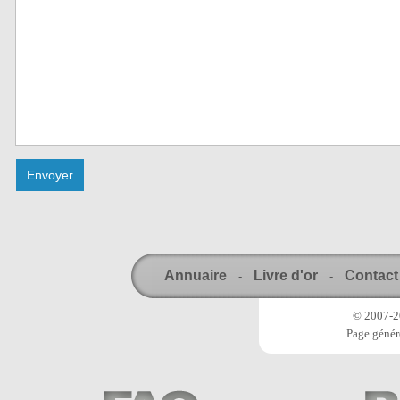
Annuaire
Livre d'or
Contact
-
-
© 2007-20
Page génér