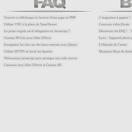
Trouver et télécharger le favicon d'une page en PHP
2 magazines à gagner !
Utiliser VNC à la place de TeamViewer
Concours video2brain
Le point virgule est-il obligatoire en Javascript ?
Découvrez les FAQ !
Cinema 4D Lite pour After Effects
Lytro : l'appareil photo
Enregistrer les clics sur des liens externes avec jQuery
L'Odyssée de Cartier
Utiliser HTTPS en local sur Apache
Musiques libres de droi
Obfuscation javascript pour protéger son code source
Cineware avec After Effects et Cinema 4D