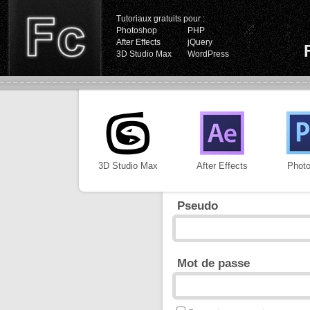
Tutoriaux gratuits pour :
Photoshop
PHP
After Effects
jQuery
3D Studio Max
WordPress
3D Studio Max
After Effects
Phot
Pseudo
Mot de passe