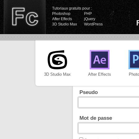
Tutoriaux gratuits pour :
Photoshop
PHP
After Effects
jQuery
3D Studio Max
WordPress
3D Studio Max
After Effects
Phot
Pseudo
Mot de passe