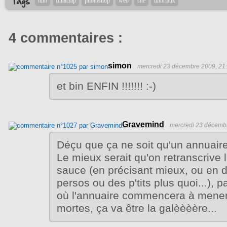
tuto
finalclap
photoshop
web
site
tutoriaux
4 commentaires :
simon
mercredi 23 décembre 2009, 21
et bin ENFIN !!!!!!! :-)
Gravemind
mercredi 23 décemb
Déçu que ça ne soit qu'un annuaire
Le mieux serait qu'on retranscrive l
sauce (en précisant mieux, ou en 
persos ou des p'tits plus quoi...), 
où l'annuaire commencera à mene
mortes, ça va être la galèèèère...