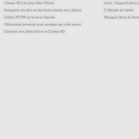
Cinema 4D Lite pour After Effects
Lytro : l'appareil photo
Enregistrer les clics sur des liens externes avec jQuery
L'Odyssée de Cartier
Utiliser HTTPS en local sur Apache
Musiques libres de droi
Obfuscation javascript pour protéger son code source
Cineware avec After Effects et Cinema 4D