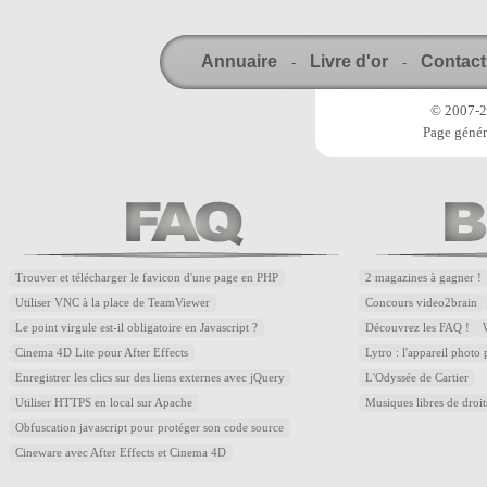
Annuaire
Livre d'or
Contact
-
-
© 2007-20
Page génér
Trouver et télécharger le favicon d'une page en PHP
2 magazines à gagner !
Utiliser VNC à la place de TeamViewer
Concours video2brain
Le point virgule est-il obligatoire en Javascript ?
Découvrez les FAQ !
Cinema 4D Lite pour After Effects
Lytro : l'appareil photo
Enregistrer les clics sur des liens externes avec jQuery
L'Odyssée de Cartier
Utiliser HTTPS en local sur Apache
Musiques libres de droi
Obfuscation javascript pour protéger son code source
Cineware avec After Effects et Cinema 4D