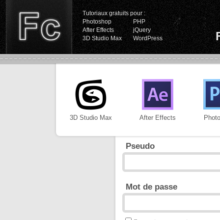
Tutoriaux gratuits pour :
Photoshop
PHP
After Effects
jQuery
3D Studio Max
WordPress
3D Studio Max
After Effects
Phot
Pseudo
Mot de passe