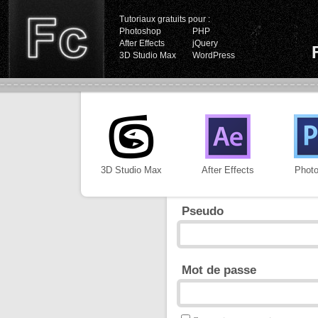
Tutoriaux gratuits pour :
Photoshop
PHP
After Effects
jQuery
3D Studio Max
WordPress
3D Studio Max
After Effects
Phot
Pseudo
Mot de passe