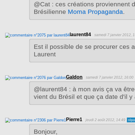
@Cat : ces créations proviennent 
Brésilienne
Moma Propaganda
.
laurent84
samedi 7 janvier 2012, 
Est il possible de se procurer ces 
Laurent
Galdon
samedi 7 janvier 2012, 16:00
@laurent84 : à mon avis ça va être 
vient du Brésil et que ça date d'il y
Pierre1
jeudi 2 août 2012, 14:49
Bonjour,