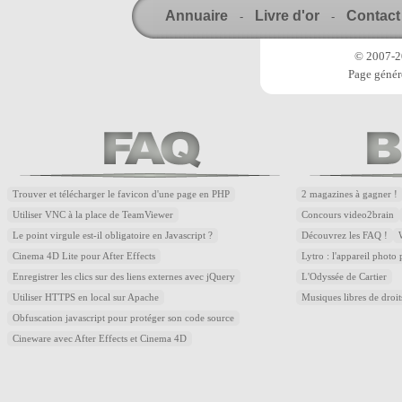
Annuaire
Livre d'or
Contact
-
-
© 2007-20
Page génér
Trouver et télécharger le favicon d'une page en PHP
2 magazines à gagner !
Utiliser VNC à la place de TeamViewer
Concours video2brain
Le point virgule est-il obligatoire en Javascript ?
Découvrez les FAQ !
Cinema 4D Lite pour After Effects
Lytro : l'appareil photo
Enregistrer les clics sur des liens externes avec jQuery
L'Odyssée de Cartier
Utiliser HTTPS en local sur Apache
Musiques libres de droi
Obfuscation javascript pour protéger son code source
Cineware avec After Effects et Cinema 4D