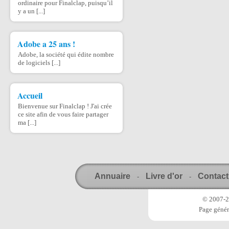
ordinaire pour Finalclap, puisqu’il
y a un [...]
Adobe a 25 ans !
Adobe, la société qui édite nombre
de logiciels [...]
Accueil
Bienvenue sur Finalclap ! J'ai crée
ce site afin de vous faire partager
ma [...]
Annuaire
Livre d'or
Contact
-
-
© 2007-20
Page génér