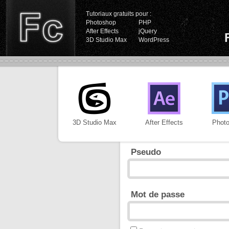
Tutoriaux gratuits pour :
Photoshop
PHP
After Effects
jQuery
3D Studio Max
WordPress
3D Studio Max
After Effects
Phot
Pseudo
Mot de passe