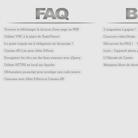
Trouver et télécharger le favicon d'une page en PHP
2 magazines à gagner !
Utiliser VNC à la place de TeamViewer
Concours video2brain
Le point virgule est-il obligatoire en Javascript ?
Découvrez les FAQ !
Cinema 4D Lite pour After Effects
Lytro : l'appareil photo
Enregistrer les clics sur des liens externes avec jQuery
L'Odyssée de Cartier
Utiliser HTTPS en local sur Apache
Musiques libres de droi
Obfuscation javascript pour protéger son code source
Cineware avec After Effects et Cinema 4D