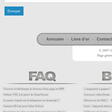
Annuaire
Livre d'or
Contact
-
-
© 2007-20
Page génér
Trouver et télécharger le favicon d'une page en PHP
2 magazines à gagner !
Utiliser VNC à la place de TeamViewer
Concours video2brain
Le point virgule est-il obligatoire en Javascript ?
Découvrez les FAQ !
Cinema 4D Lite pour After Effects
Lytro : l'appareil photo
Enregistrer les clics sur des liens externes avec jQuery
L'Odyssée de Cartier