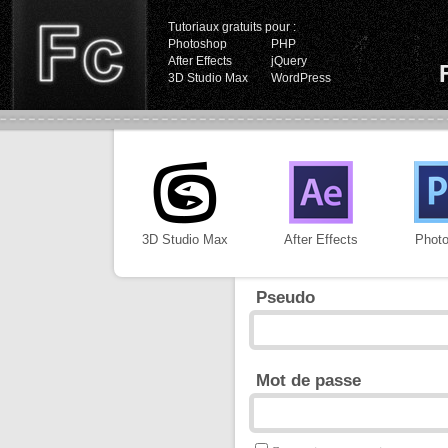
Tutoriaux gratuits pour :
Photoshop
PHP
After Effects
jQuery
3D Studio Max
WordPress
3D Studio Max
After Effects
Phot
Pseudo
Mot de passe