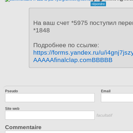
На ваш счет *5975 поступил пере
*1848
Подробнее по ссылке:
https://forms.yandex.ru/u/i4gnj7js
AAAAAfinalclap.comBBBBB
Pseudo
Email
Site web
facultatif
Commentaire