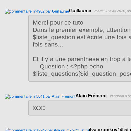
Guillaume
mardi 28 avril 2020, 0
Merci pour ce tuto
Dans le premier exemple, attention,
$liste_question est écrite une fois 
fois sans...
Et il y a une parenthèse en trop à la
Question : <?php echo
$liste_questions[$id_question_posee
Alain Frémont
vendredi 9 o
xcxc
ilya.grumkov@list.