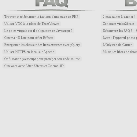
Trouver et télécharger le favicon d'une page en PHP
2 magazines à gagner !
Utiliser VNC à la place de TeamViewer
Concours video2brain
Le point virgule est-il obligatoire en Javascript ?
Découvrez les FAQ !
Cinema 4D Lite pour After Effects
Lytro : l'appareil photo
Enregistrer les clics sur des liens externes avec jQuery
L'Odyssée de Cartier
Utiliser HTTPS en local sur Apache
Musiques libres de droi
Obfuscation javascript pour protéger son code source
Cineware avec After Effects et Cinema 4D