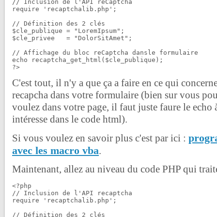
// Inclusion de l'API reCaptcha

require 'recaptchalib.php';

// Définition des 2 clés

$cle_publique = "LoremIpsum";

$cle_privee   = "DolorSitAmet";

// Affichage du bloc reCaptcha dansle formulaire

echo recaptcha_get_html($cle_publique);

C'est tout, il n'y a que ça a faire en ce qui concer
recapcha dans votre formulaire (bien sur vous pou
voulez dans votre page, il faut juste faure le echo 
intéresse dans le code html).
progr
Si vous voulez en savoir plus c'est par ici :
avec les macro vba
.
Maintenant, allez au niveau du code PHP qui trait
<?php

// Inclusion de l'API recaptcha

require 'recaptchalib.php';

// Définition des 2 clés
