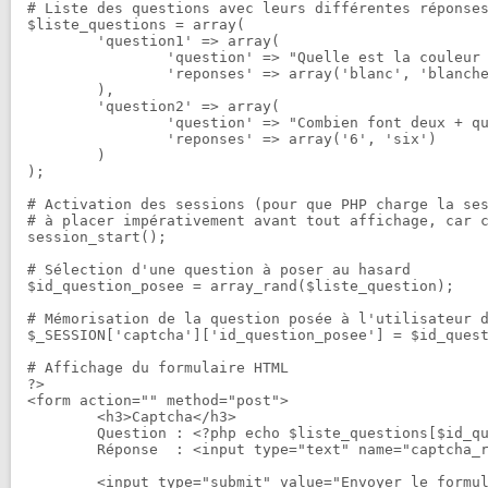
# Liste des questions avec leurs différentes réponses
$liste_questions = array(

	'question1' => array(

		'question' => "Quelle est la couleur du cheval blanc ?",

		'reponses' => array('blanc', 'blanche', 'neige', 'clair')

	),

	'question2' => array(

		'question' => "Combien font deux + quatre ?",

		'reponses' => array('6', 'six')

	)

);

# Activation des sessions (pour que PHP charge la ses
# à placer impérativement avant tout affichage, car c
session_start();

# Sélection d'une question à poser au hasard

$id_question_posee = array_rand($liste_question);

# Mémorisation de la question posée à l'utilisateur d
$_SESSION['captcha']['id_question_posee'] = $id_quest
# Affichage du formulaire HTML

?>

<form action="" method="post">

	<h3>Captcha</h3>

	Question : <?php echo $liste_questions[$id_question_posee]['question']); ?>

	Réponse  : <input type="text" name="captcha_reponse" value="" />

	<input type="submit" value="Envoyer le formulaire" />
