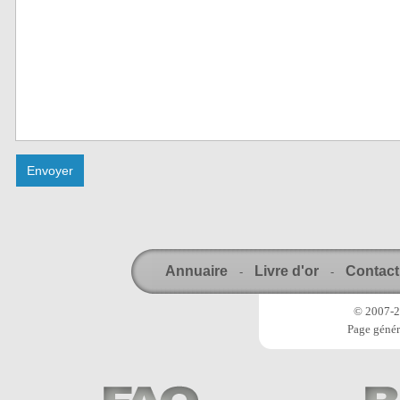
Annuaire
Livre d'or
Contact
-
-
© 2007-20
Page génér