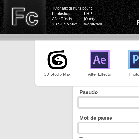
Tutoriaux gratuits pour :
Photoshop
PHP
After Effects
jQuery
3D Studio Max
WordPress
3D Studio Max
After Effects
Phot
Pseudo
Mot de passe