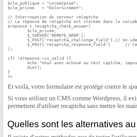
$cle_publique = "LoremIpsum";

$cle_privee   = "DolorSitAmet";

// Interrogation du serveur reCaptcha

// La réponse de reCaptcha est stockée dans la variab
$reponse = recaptcha_check_answer(

	$cle_privee,						// Votre clé privée

	$_SERVER['REMOTE_ADDR'],			// L'adresse IP de l'utilisateur

	$_POST['recaptcha_challenge_field'],// Un identifiant (jeton) permettant à reCaptcha de vérifier la réponse

	$_POST['recaptcha_response_field']	// Ce que l'utlisateur a saisi dans le champ texte du captcha

);

if( !$reponse->is_valid ){

	echo "Vous avez échoué au test captcha, impossible de traiter votre formulaire";

	die();

}

Et voilà, votre formulaire est protégé contre le sp
Si vous utilisez un CMS comme Wordpress, il exis
permettent d'utiliser recaptcha sans mettre les ma
Quelles sont les alternatives a
Il existe d'autres méthodes que de tester l'utilisat