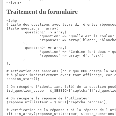
Traitement du formulaire
<?php

# Liste des questions avec leurs différentes réponses
$liste_questions = array(

	'question1' => array(

		'question' => "Quelle est la couleur du cheval blanc ?",

		'reponses' => array('blanc', 'blanche', 'neige', 'clair')

	),

	'question2' => array(

		'question' => "Combien font deux + quatre ?",

		'reponses' => array('6', 'six')

	)

);

# Activation des sessions (pour que PHP charge la ses
# à placer impérativement avant tout affichage, car c
session_start();

# On récupère l'identifiant (clé) de la question posé
$id_question_posee = $_SESSION['captcha']['id_questio
# On récupère la réponse de l'utlisateur

$reponse_utilisateur = $_POST['captcha_reponse'];

# Vérification de la réponse : si la réponse de l'uti
if( !in_array($reponse_utilisateur, $liste_questions[