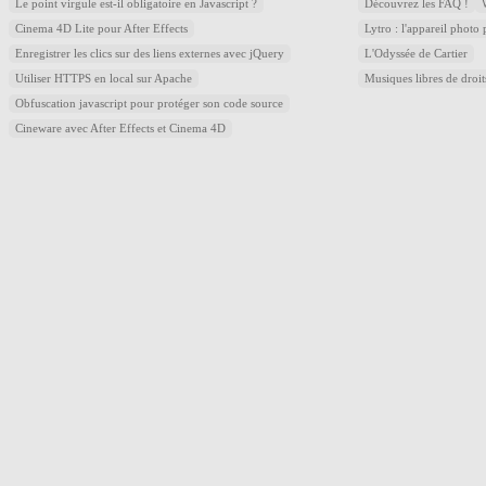
Le point virgule est-il obligatoire en Javascript ?
Découvrez les FAQ !
Cinema 4D Lite pour After Effects
Lytro : l'appareil photo
Enregistrer les clics sur des liens externes avec jQuery
L'Odyssée de Cartier
Utiliser HTTPS en local sur Apache
Musiques libres de droi
Obfuscation javascript pour protéger son code source
Cineware avec After Effects et Cinema 4D