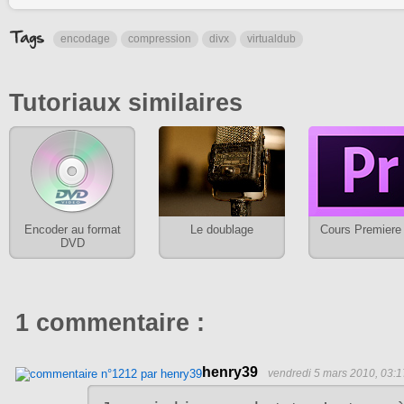
encodage
compression
divx
virtualdub
Tutoriaux similaires
Encoder au format
Le doublage
Cours Premiere
DVD
1 commentaire :
henry39
vendredi 5 mars 2010, 03:1