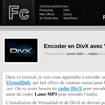
Tutoriaux gratuits pour :
Photoshop
PHP
After Effects
jQuery
3D Studio Max
WordPress
Encoder en DivX avec 
Tutoriel publié en
janvier 2008
par
Galdon
dans 
Dans ce tutorial, je vais vous apprendre à encoder 
VirtualDub
, qui fait office de couteau suisse pour 
codec DivX
.avi. On va avoir besoin du
pour encode
aussi du codec
Lame MP3
pour encoder l'audio.
L'installation de Virtualdub et de DivX ne devrait p