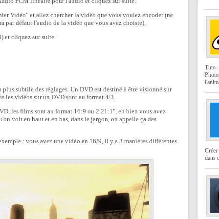
dio PCM linéaire pour l'audio et cliquez sur suite.
chier Vidéo" et allez chercher la vidéo que vous voulez encoder (ne
ra par défaut l'audio de la vidéo que vous avez choisie).
) et cliquez sur suite.
Tuto 
Photo
l'anim
u plus subtile des réglages. Un DVD est destiné à être visionné sur
tous les vidéos sur un DVD sont au format 4/3.
 DVD, les films sont au format 16:9 ou 2.21:1", eh bien vous avez
u'on voit en haut et en bas, dans le jargon, on appelle ça des
n exemple : vous avez une vidéo en 16/9, il y a 3 manières différentes
Créer 
dans u