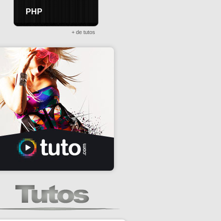
PHP
+ de tutos