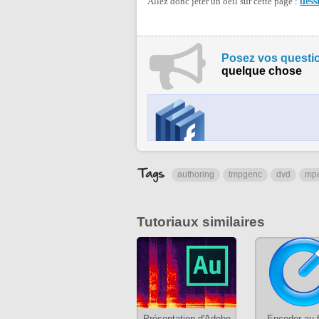
Allez donc jeter un oeil sur cette page :
dess
Posez vos questio
quelque chose
authoring
tmpgenc
dvd
mp
Tutoriaux similaires
Présentation d'Adobe
Encoder au 