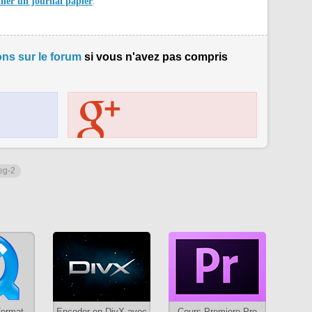
iner un journal papier
.
ns sur le forum
si vous n'avez pas compris
eg-2
format
Encoder en DivX avec
Cours Premiere Pro