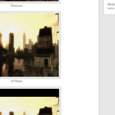
Modéli
Panscan
verre
16/9éme