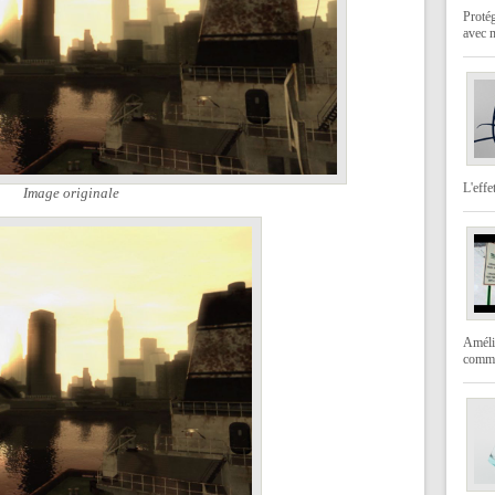
Protég
avec 
L'effe
Image originale
Amélio
comme