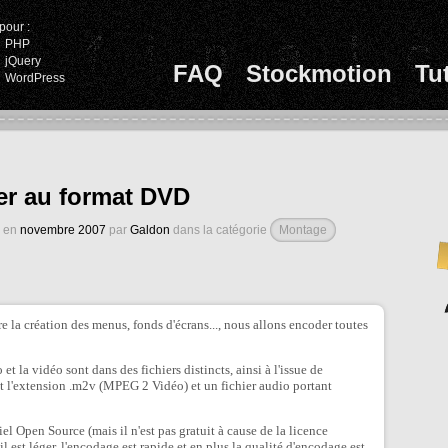
pour :
PHP
jQuery
FAQ
Stockmotion
Tu
WordPress
r au format DVD
é en
novembre 2007
par
Galdon
dans la catégorie
Montage
re la création des menus, fonds d'écrans..., nous allons encoder toutes
et la vidéo sont dans des fichiers distincts, ainsi à l'issue de
t l'extension .m2v (MPEG 2 Vidéo) et un fichier audio portant
el Open Source (mais il n'est pas gratuit à cause de la licence
 il est léger, l'encodage est rapide et en plus la qualité d'encodage est