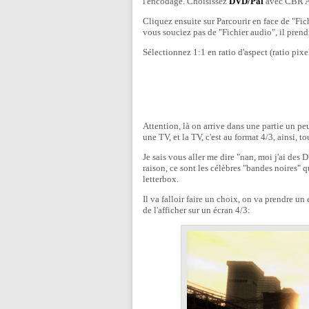
l'encodage. Choisissez
DVD/Pal
avec CBR Au
Cliquez ensuite sur Parcourir en face de "Fi
vous souciez pas de "Fichier audio", il prend
Sélectionnez 1:1 en ratio d'aspect (ratio pixel
Attention, là on arrive dans une partie un pe
une TV, et la TV, c'est au format 4/3, ainsi, 
Je sais vous aller me dire "nan, moi j'ai des
raison, ce sont les célèbres "bandes noires" q
letterbox.
Il va falloir faire un choix, on va prendre u
de l'afficher sur un écran 4/3: