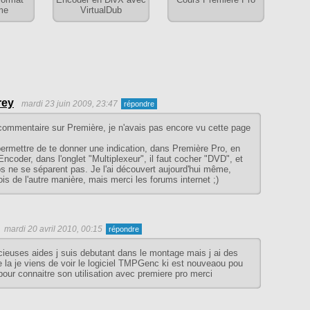
me
VirtualDub
rey
mardi 23 juin 2009, 23:47
mmentaire sur Première, je n'avais pas encore vu cette page
ermettre de te donner une indication, dans Première Pro, en
coder, dans l'onglet "Multiplexeur", il faut cocher "DVD", et
eos ne se séparent pas. Je l'ai découvert aujourd'hui même,
is de l'autre manière, mais merci les forums internet ;)
mardi 20 avril 2010, 00:15
cieuses aides j suis debutant dans le montage mais j ai des
 la je viens de voir le logiciel TMPGenc ki est nouveaou pou
 pour connaitre son utilisation avec premiere pro merci