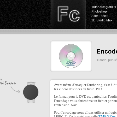
Tutoriaux gratuits 
Photoshop
After Effects
3D Studio Max
Encode
Tutoriel publi
Avant même d'attaquer l'authoring, c'est-à-di
les vidéos destinées au futur DVD.
Le format pour le DVD est particulier: l'audio 
l'encodage vous obtiendrez un fichier portan
l'extension .wav.
Pour l'encodage nous allons utiliser un logici
MPEG-2). Ce logiciel s'appelle
TMPGEnc
,