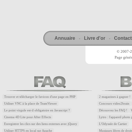
Annuaire
Livre d'or
Contact
-
-
© 2007-20
Page génér
Trouver et télécharger le favicon d'une page en PHP
2 magazines à gagner !
Utiliser VNC à la place de TeamViewer
Concours video2brain
Le point virgule est-il obligatoire en Javascript ?
Découvrez les FAQ !
Cinema 4D Lite pour After Effects
Lytro : l'appareil photo
Enregistrer les clics sur des liens externes avec jQuery
L'Odyssée de Cartier
Utiliser HTTPS en local sur Apache
Musiques libres de droi