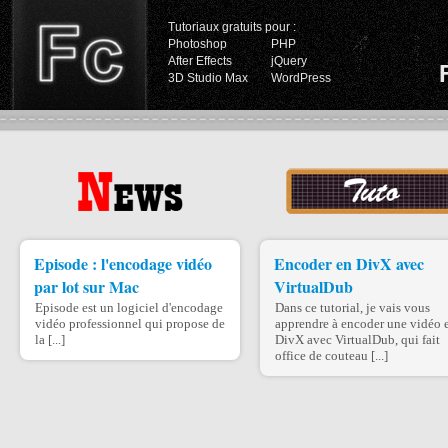
Tutoriaux gratuits pour :
Photoshop
PHP
After Effects
jQuery
3D Studio Max
WordPress
Episode : l'encodage vidéo
Encoder en DivX avec
par lot sur Mac
VirtualDub
Episode est un logiciel d'encodage
Dans ce tutorial, je vais vous
vidéo professionnel qui propose de
apprendre à encoder une vidéo 
la [...]
DivX avec VirtualDub, qui fait
office de couteau [...]