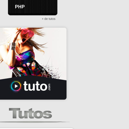
PHP
+ de tutos