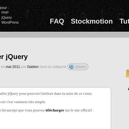
pour :
PHP
jQuery
FAQ
Stockmotion
Tu
WordPress
er jQuery
é en
mai 2011
par
Galdon
dans la catégorie
jQuery
ler jQuery pour pouvoir l'utiliser dans la suite de ce cours.
voir c'est vraiment très simple.
ier Javascript que vous pouvez
télécharger
sur le site officiel :