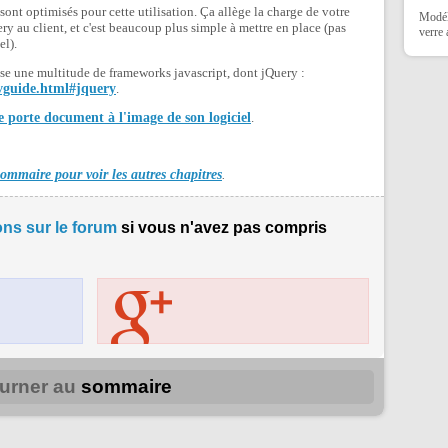
ont optimisés pour cette utilisation. Ça allège la charge de votre
Modéli
y au client, et c'est beaucoup plus simple à mettre en place (pas
verre
el).
e une multitude de frameworks javascript, dont jQuery :
evguide.html#jquery
.
e porte document à l'image de son logiciel
.
sommaire pour voir les autres chapitres
.
ns sur le forum
si vous n'avez pas compris
urner au
sommaire