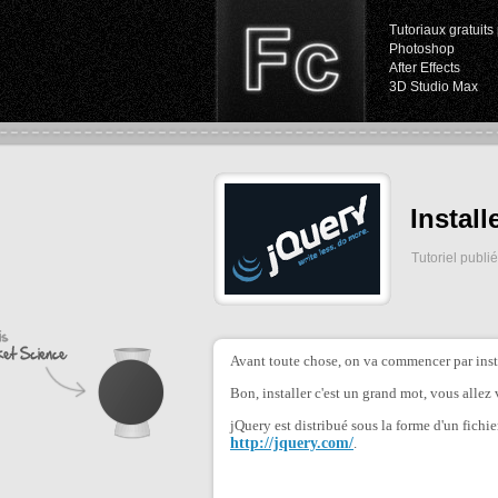
Tutoriaux gratuits 
Photoshop
After Effects
3D Studio Max
Install
Tutoriel publi
Avant toute chose, on va commencer par instal
Bon, installer c'est un grand mot, vous allez 
jQuery est distribué sous la forme d'un fich
http://jquery.com/
.