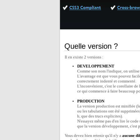
Quelle version ?
Il en existe 2 versions :
DEVELOPPEMENT
Comme son nom l'indique, on utilise
L'avantage est que vous pouvez facilem
correctement indenté et commenté.
L'inconvénient, c'est le corollaire de 
ce qui commence à faire beaucoup pour 
PRODUCTION
La version production est minifiée (le
ou les tabulations ont été supprimées)
b, que des trucs explicites).
N'essayez même pas d'en lire le code s
que la version développement, c'est p
Vous devez bien retenir qu'il n'y a
aucune di