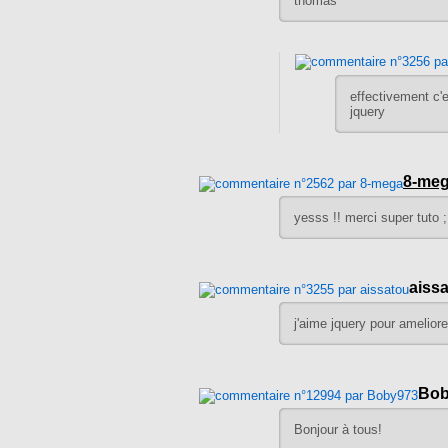
thomas
effectivement c'e
jquery
8-me
yesss !! merci super tuto ; t
aiss
j'aime jquery pour amelior
Bob
Bonjour à tous!