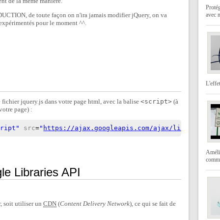
ement de la même manière.
Protég
DUCTION, de toute façon on n'ira jamais modifier jQuery, on va
avec 
 expérimentés pour le moment ^^.
L'effe
le fichier jquery.js dans votre page html, avec la balise
<script>
(à
votre page) :
cript"
src
=
"
https://ajax.googleapis.com/ajax/libs/jquery
Amélio
comme
 Libraries API
 soit utiliser un
CDN
(
Content Delivery Network
), ce qui se fait de