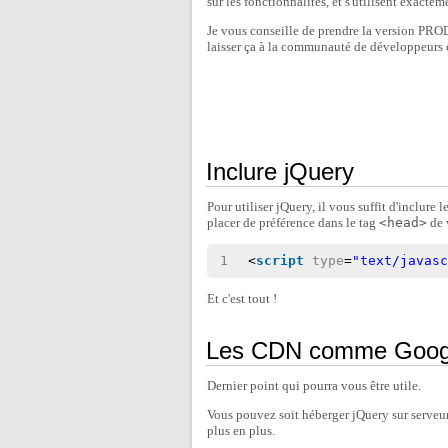
sur les fonctionnalités, et s'utilisent exact
Je vous conseille de prendre la version PRO
laisser ça à la communauté de développeurs
Inclure jQuery
Pour utiliser jQuery, il vous suffit d'inclure 
placer de préférence dans le tag
<head>
de 
1
<
script
type
=
"text/javas
Et c'est tout !
Les CDN comme Google
Dernier point qui pourra vous être utile.
Vous pouvez soit héberger jQuery sur serveur,
plus en plus.