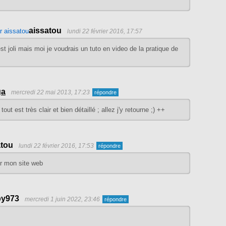
aissatou
lundi 22 février 2016, 17:57
st joli mais moi je voudrais un tuto en video de la pratique de
ga
mercredi 22 mai 2013, 17:23
out est très clair et bien détaillé ; allez j'y retourne ;) ++
atou
lundi 22 février 2016, 17:53
er mon site web
y973
mercredi 1 juin 2022, 23:46