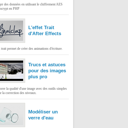
er des données en utilisant le chiffrement AES
mcrypt en PHP
L'effet Trait
d'After Effects
t trait permet de créer des animations d'écriture.
Trucs et astuces
pour des images
/1.4.4/jquery.min.js
"
></
script
>
plus pro
rer la qualité d'une image avec des outils simples
 la correction des niveaux.
Modéliser un
verre d'eau