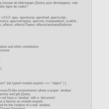
 j'essaie de télécharger jQuerry pour développeur, cela
 des ligne de codes?
 v3.6.0 -ajax,-ajax/jsonp,-ajax/load,-ajax/script,-
/nonce,-ajax/var/rquery,-ajax/xhr,-manipulation/_evalUrl,-
s,-effects,-effects/Tween,-effects/animatedSelector
tion and other contributors
license
Z
 {
ject" && typeof module.exports === "object" ) {
onJS-like environments where a proper `window`
factory and get jQuery.
o not have a `window` with a `document`
se a factory as module.exports.
d for the creation of a real `window`.
e("jquery")(window);