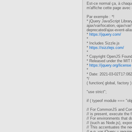
Est-ce normal ça, à chaque
m'affiche cette page avec
Par exemple : *!
* jQuery JavaScript Library
ajax/var/location,-ajax/var
deprecated/ajax-event-alia
*
https://jquery.com/
*
* Includes Sizzle.js
*
https://sizzlejs.com/
*
* Copyright OpenJS Founda
* Released under the MIT 
*
https://jquery.org/license
*
* Date: 2021-03-02T17:08
*/
( function( global, factory )
"use strict";
if ( typeof module === "ob
// For CommonJS and Comm
// is present, execute the 
// For environments that d
// (such as Node.js), expo
// This accentuates the nee
// e.g. var jQuery = requir