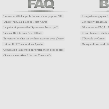
Trouver et télécharger le favicon d'une page en PHP
2 magazines à gagner !
Utiliser VNC à la place de TeamViewer
Concours video2brain
Le point virgule est-il obligatoire en Javascript ?
Découvrez les FAQ !
Cinema 4D Lite pour After Effects
Lytro : l'appareil photo
Enregistrer les clics sur des liens externes avec jQuery
L'Odyssée de Cartier
Utiliser HTTPS en local sur Apache
Musiques libres de droi
Obfuscation javascript pour protéger son code source
Cineware avec After Effects et Cinema 4D