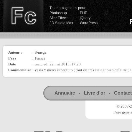
Tutoriaux gratuits pour :
Photoshop
PHP
After Effects
jQuery
3D Studio Max
WordPress
Auteur :
:
8-mega
Pays
:
France
Date
:
mercredi 22 mai 2013, 17:23
Commentaire
:
yesss !! merci super tuto ; tout est très clair et bien détaillé ; a
Annuaire
Livre d'or
Contact
-
-
© 2007-20
Page généré