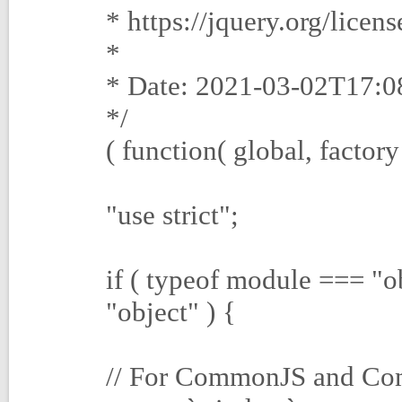
* https://jquery.org/licens
*
* Date: 2021-03-02T17:
*/
( function( global, factory
"use strict";
if ( typeof module === "
"object" ) {
// For CommonJS and Co