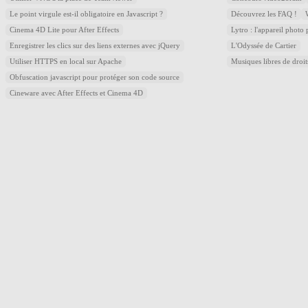
Le point virgule est-il obligatoire en Javascript ?
Découvrez les FAQ !
Cinema 4D Lite pour After Effects
Lytro : l'appareil photo
Enregistrer les clics sur des liens externes avec jQuery
L'Odyssée de Cartier
Utiliser HTTPS en local sur Apache
Musiques libres de droi
Obfuscation javascript pour protéger son code source
Cineware avec After Effects et Cinema 4D