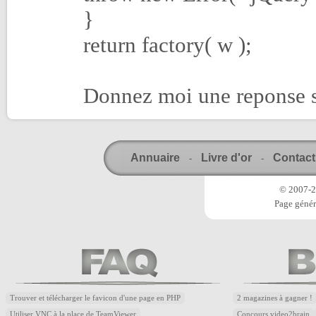
}
return factory( w );
Donnez moi une reponse 
Annuaire
Livre d'or
Contact
-
-
© 2007-20
Page génér
Trouver et télécharger le favicon d'une page en PHP
2 magazines à gagner !
Utiliser VNC à la place de TeamViewer
Concours video2brain