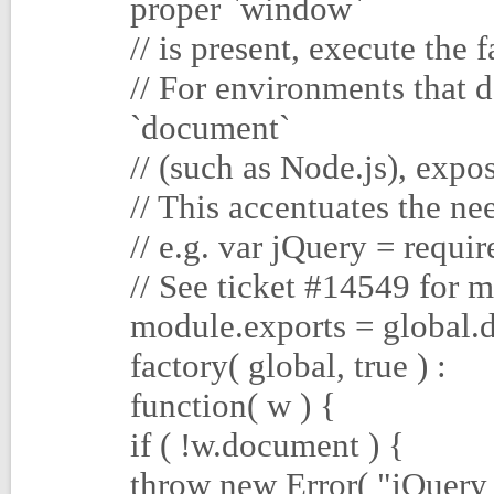
proper `window`
// is present, execute the 
// For environments that 
`document`
// (such as Node.js), expo
// This accentuates the ne
// e.g. var jQuery = requi
// See ticket #14549 for m
module.exports = global.
factory( global, true ) :
function( w ) {
if ( !w.document ) {
throw new Error( "jQuery