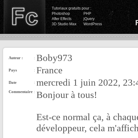
Tutoriaux gratuits pour :
Photoshop
PHP
After Effects
jQuery
3D Studio Max
WordPress
Boby973
Auteur :
:
France
Pays
:
mercredi 1 juin 2022, 23:
Date
:
Commentaire
:
Bonjour à tous!
Est-ce normal ça, à chaque
développeur, cela m'affic