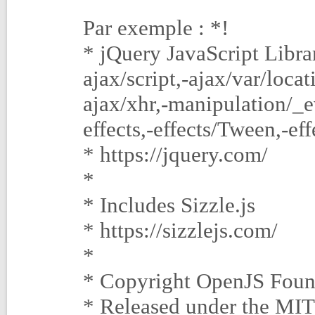
Par exemple : *!
* jQuery JavaScript Librar
ajax/script,-ajax/var/loca
ajax/xhr,-manipulation/_e
effects,-effects/Tween,-ef
* https://jquery.com/
*
* Includes Sizzle.js
* https://sizzlejs.com/
*
* Copyright OpenJS Found
* Released under the MIT