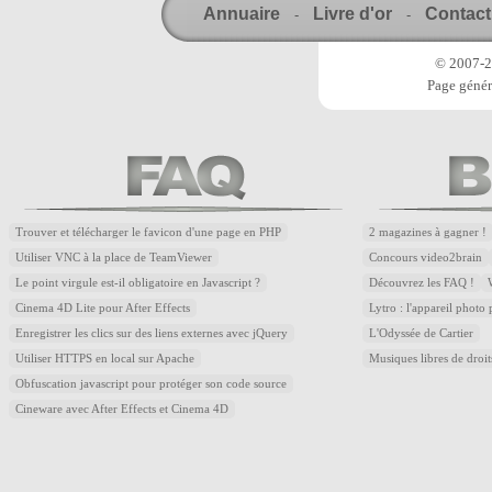
Annuaire
Livre d'or
Contact
-
-
© 2007-20
Page génér
Trouver et télécharger le favicon d'une page en PHP
2 magazines à gagner !
Utiliser VNC à la place de TeamViewer
Concours video2brain
Le point virgule est-il obligatoire en Javascript ?
Découvrez les FAQ !
Cinema 4D Lite pour After Effects
Lytro : l'appareil photo
Enregistrer les clics sur des liens externes avec jQuery
L'Odyssée de Cartier
Utiliser HTTPS en local sur Apache
Musiques libres de droi
Obfuscation javascript pour protéger son code source
Cineware avec After Effects et Cinema 4D