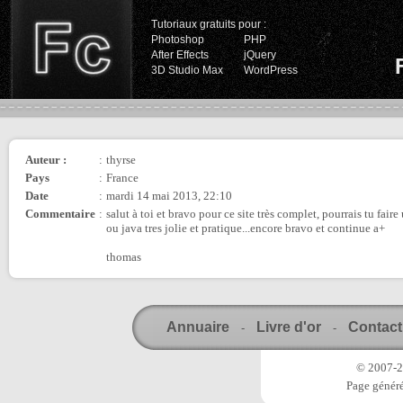
Tutoriaux gratuits pour :
Photoshop
PHP
After Effects
jQuery
3D Studio Max
WordPress
Auteur :
:
thyrse
Pays
:
France
Date
:
mardi 14 mai 2013, 22:10
Commentaire
:
salut à toi et bravo pour ce site très complet, pourrais tu faire 
ou java tres jolie et pratique...encore bravo et continue a+
thomas
Annuaire
Livre d'or
Contact
-
-
© 2007-20
Page généré