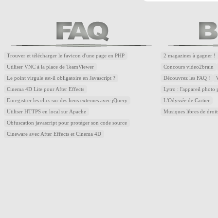
Trouver et télécharger le favicon d'une page en PHP
2 magazines à gagner !
Utiliser VNC à la place de TeamViewer
Concours video2brain
Le point virgule est-il obligatoire en Javascript ?
Découvrez les FAQ !
Cinema 4D Lite pour After Effects
Lytro : l'appareil photo
Enregistrer les clics sur des liens externes avec jQuery
L'Odyssée de Cartier
Utiliser HTTPS en local sur Apache
Musiques libres de droi
Obfuscation javascript pour protéger son code source
Cineware avec After Effects et Cinema 4D