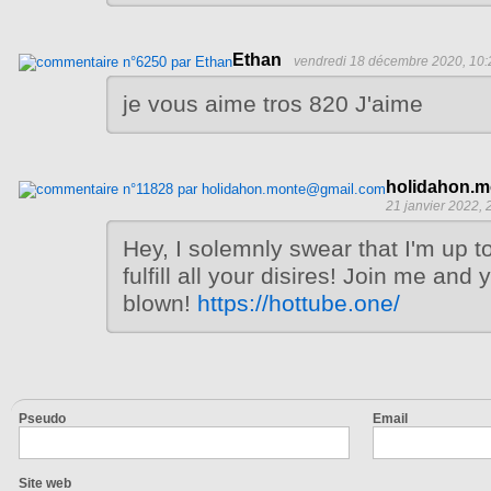
Ethan
vendredi 18 décembre 2020, 10:
je vous aime tros 820 J'aime
holidahon.
21 janvier 2022, 
Hey, I solemnly swear that I'm up to
fulfill all your disires! Join me and 
blown!
https://hottube.one/
Pseudo
Email
Site web