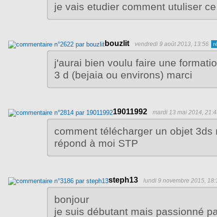
je vais etudier comment utuliser ce 
bouzlit
vendredi 9 août 2013, 13:56
j'aurai bien voulu faire une formati
3 d (bejaia ou environs) marci
19011992
mardi 13 mai 2014, 21:
comment télécharger un objet 3ds 
répond à moi STP
steph13
lundi 9 novembre 2015, 18:
bonjour
je suis débutant mais passionné par