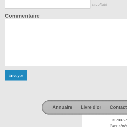
facultatif
Commentaire
Annuaire
Livre d'or
Contact
-
-
© 2007-20
Page génér