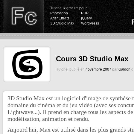
Tutoriaux gratuits pour :
Photoshop
PHP
After Effects
jQuery
3D Studio Max
WordPress
Cours 3D Studio Max
Tutoriel publié en
novembre 2007
par
Galdon
da
3D Studio Max est un logiciel d'image de synthèse tr
domaine du cinéma et du jeu vidéo (avec ses concur
Lightwave...). Il prend en charge tous les aspects de
modélisation, animation et rendu.
Aujourd'hui, Max est utilisé dans les plus grands st