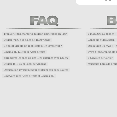
Trouver et télécharger le favicon d'une page en PHP
2 magazines à gagner !
Utiliser VNC à la place de TeamViewer
Concours video2brain
Le point virgule est-il obligatoire en Javascript ?
Découvrez les FAQ !
Cinema 4D Lite pour After Effects
Lytro : l'appareil photo
Enregistrer les clics sur des liens externes avec jQuery
L'Odyssée de Cartier
Utiliser HTTPS en local sur Apache
Musiques libres de droi
Obfuscation javascript pour protéger son code source
Cineware avec After Effects et Cinema 4D