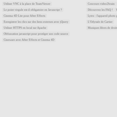
Utiliser VNC à la place de TeamViewer
Concours video2brain
Le point virgule est-il obligatoire en Javascript ?
Découvrez les FAQ !
Cinema 4D Lite pour After Effects
Lytro : l'appareil photo
Enregistrer les clics sur des liens externes avec jQuery
L'Odyssée de Cartier
Utiliser HTTPS en local sur Apache
Musiques libres de droi
Obfuscation javascript pour protéger son code source
Cineware avec After Effects et Cinema 4D