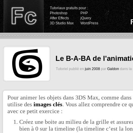
Tutoriaux gratuits pour :
Photoshop
PHP
After Effects
jQuery
3D Studio Max
WordPress
Le B-A-BA de l'animat
Tutoriel publié en
juin 2008
par
Galdon
dans la
Pour animer les objets dans 3DS Max, comme dans t
utilise des
images clés
. Vous allez comprendre ce q
avec ce petit exercice :
Créez une boite au milieu de la grille et assur
bien à 0 sur la timeline (la timeline c’est la l