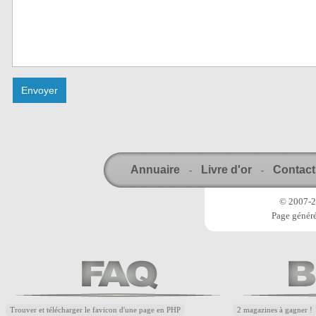
Annuaire
Livre d'or
Contact
-
-
© 2007-20
Page généré
Trouver et télécharger le favicon d'une page en PHP
2 magazines à gagner !