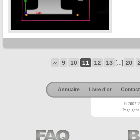
‹‹
9
10
11
12
13
[...]
20
Annuaire
Livre d'or
Contact
-
-
© 2007-20
Page génér