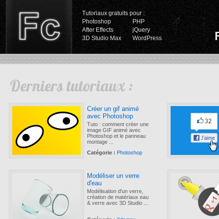
Tutoriaux gratuits pour :
Photoshop
PHP
After Effects
jQuery
3D Studio Max
WordPress
Derniers tutoriaux :
Créer un gif animé
avec Photoshop
Tuto : comment créer une
image GIF animé avec
Photoshop et le panneau
montage ...
Catégorie :
Photoshop
Modéliser un verre
d'eau
Modélisation d'un verre,
création de matériaux eau
& verre avec 3D Studio ...