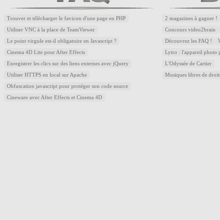
Trouver et télécharger le favicon d'une page en PHP
2 magazines à gagner !
Utiliser VNC à la place de TeamViewer
Concours video2brain
Le point virgule est-il obligatoire en Javascript ?
Découvrez les FAQ !
Cinema 4D Lite pour After Effects
Lytro : l'appareil photo
Enregistrer les clics sur des liens externes avec jQuery
L'Odyssée de Cartier
Utiliser HTTPS en local sur Apache
Musiques libres de droi
Obfuscation javascript pour protéger son code source
Cineware avec After Effects et Cinema 4D