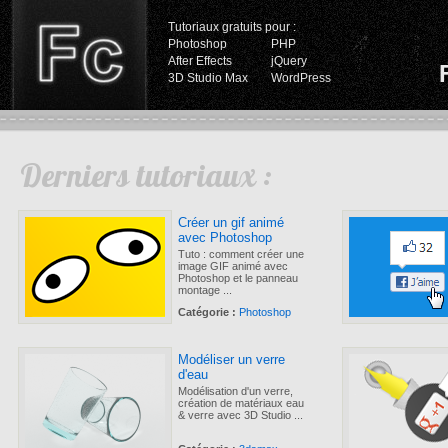
Tutoriaux gratuits pour :
Photoshop
PHP
After Effects
jQuery
3D Studio Max
WordPress
Derniers tutoriaux :
Créer un gif animé
avec Photoshop
Tuto : comment créer une
image GIF animé avec
Photoshop et le panneau
montage ...
Catégorie :
Photoshop
Modéliser un verre
d'eau
Modélisation d'un verre,
création de matériaux eau
& verre avec 3D Studio ...