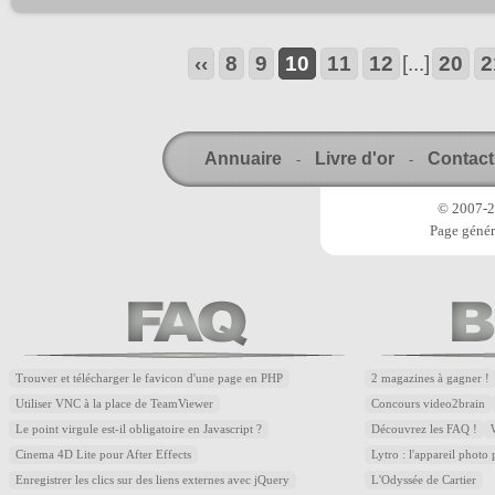
‹‹
8
9
10
11
12
[...]
20
2
Annuaire
Livre d'or
Contact
-
-
© 2007-20
Page génér
Trouver et télécharger le favicon d'une page en PHP
2 magazines à gagner !
Utiliser VNC à la place de TeamViewer
Concours video2brain
Le point virgule est-il obligatoire en Javascript ?
Découvrez les FAQ !
Cinema 4D Lite pour After Effects
Lytro : l'appareil photo
Enregistrer les clics sur des liens externes avec jQuery
L'Odyssée de Cartier