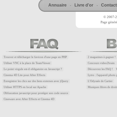
Annuaire
Livre d'or
Contact
-
-
© 2007-20
Page généré
Trouver et télécharger le favicon d'une page en PHP
2 magazines à gagner !
Utiliser VNC à la place de TeamViewer
Concours video2brain
Le point virgule est-il obligatoire en Javascript ?
Découvrez les FAQ !
Cinema 4D Lite pour After Effects
Lytro : l'appareil photo
Enregistrer les clics sur des liens externes avec jQuery
L'Odyssée de Cartier
Utiliser HTTPS en local sur Apache
Musiques libres de droi
Obfuscation javascript pour protéger son code source
Cineware avec After Effects et Cinema 4D