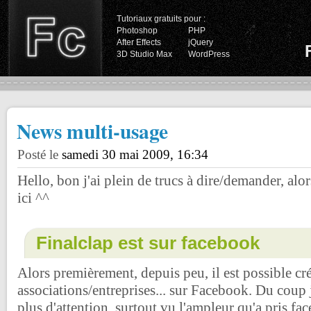
Tutoriaux gratuits pour :
Photoshop
PHP
After Effects
jQuery
3D Studio Max
WordPress
News multi-usage
Posté le
samedi 30 mai 2009, 16:34
Hello, bon j'ai plein de trucs à dire/demander, alo
ici ^^
Finalclap est sur facebook
Alors premièrement, depuis peu, il est possible cr
associations/entreprises... sur Facebook. Du coup j
plus d'attention, surtout vu l'ampleur qu'a pris fa