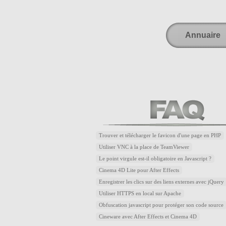
Annuaire
Trouver et télécharger le favicon d'une page en PHP
Utiliser VNC à la place de TeamViewer
Le point virgule est-il obligatoire en Javascript ?
Cinema 4D Lite pour After Effects
Enregistrer les clics sur des liens externes avec jQuery
Utiliser HTTPS en local sur Apache
Obfuscation javascript pour protéger son code source
Cineware avec After Effects et Cinema 4D