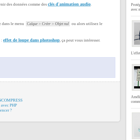
ntenir des données comme des
clés d'animation audio
.
Protég
avec 
ez dans le menu
ou alors utilisez le
Calque > Créer > Objet nul
i :
effet de loupe dans photoshop
, ça peut vous intéresser.
L'effe
Amélio
UNCOMPRESS
comme
s avec PHP
encer ?