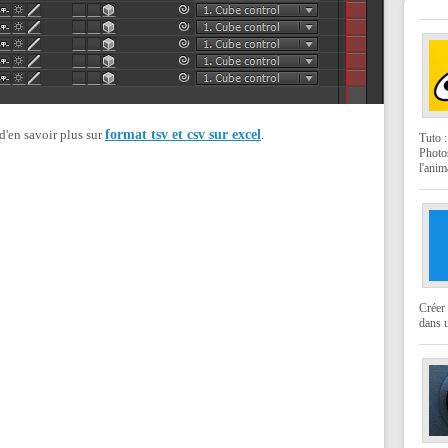
 d'en savoir plus sur
format tsv et csv sur excel
.
Tuto 
Photo
l'anim
Créer 
dans u