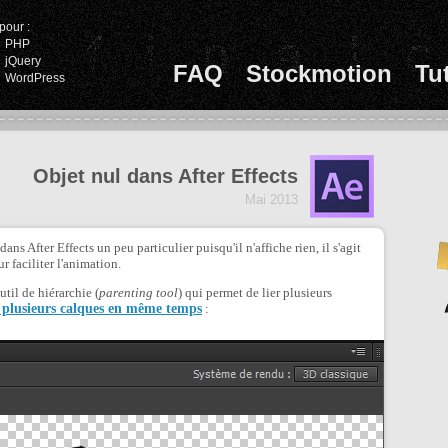
pour :
PHP
jQuery
FAQ
Stockmotion
Tu
WordPress
Objet nul dans After Effects
Mai 2013
dans After Effects un peu particulier puisqu'il n'affiche rien, il s'agit
r faciliter l'animation.
til de hiérarchie (
parenting tool
) qui permet de lier plusieurs
 plusieurs calques en même temps
: