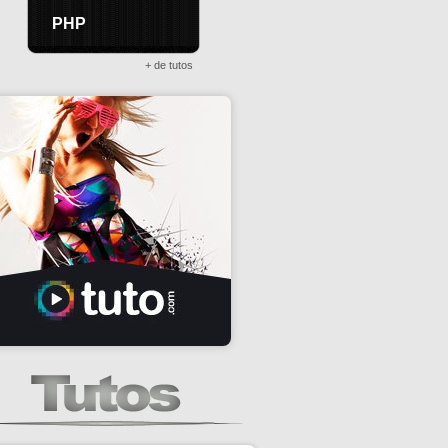
PHP
+ de tutos