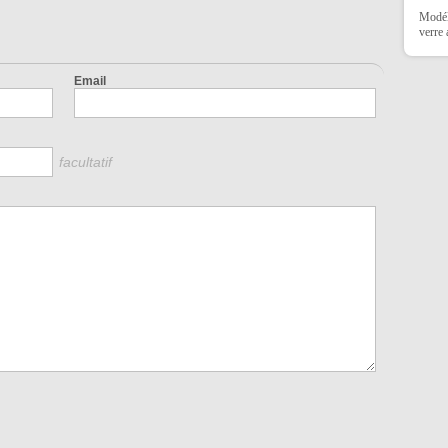
Modéli
verre
Email
facultatif