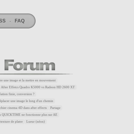
RSS
FAQ
-
re une image et la mettre en mouvement
u After Effetcs Quadro K5000 vs Radeon HD 2600 XT
éation finie, conversion ?
placer une image le long d'un chemin
ichier cinema 4D dans after effects
Partage
QUICKTIME ne fonctionne plus sur AE
 texture de platre
Lueur (néon)