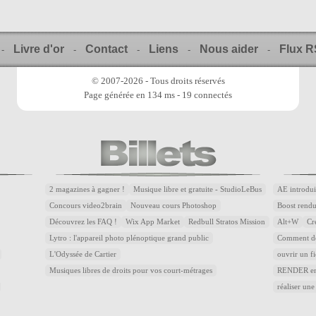
Livre d'or
Contact
Liens
Nous aider
Flux 
-
-
-
-
-
© 2007-2026 - Tous droits réservés
Page générée en 134 ms - 19 connectés
2 magazines à gagner !
Musique libre et gratuite - StudioLeBus
AE introdui
Concours video2brain
Nouveau cours Photoshop
Boost rend
Découvrez les FAQ !
Wix App Market
Redbull Stratos Mission
Alt+W
Cr
Lytro : l'appareil photo plénoptique grand public
Comment dé
L'Odyssée de Cartier
ouvrir un f
Musiques libres de droits pour vos court-métrages
RENDER en 
réaliser une