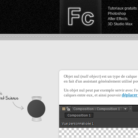
Tutoriaux gratuits 
Photoshop
After Effects
3D Studio Max
Objet nul (
null object
) est un type de calque 
en fait d'un assistant généralement utilisé pou
Un objet nul peut par exemple servir avec l'ou
calques entre eux, et ainsi pouvoir
déplacer