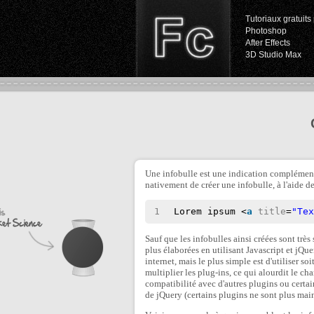
Tutoriaux gratuits 
Photoshop
After Effects
3D Studio Max
Une infobulle est une indication complémen
nativement de créer une infobulle, à l'aide de
1
Lorem ipsum <
a
title
=
"Te
Sauf que les infobulles ainsi créées sont très
plus élaborées en utilisant Javascript et jQu
internet, mais le plus simple est d'utiliser soi
multiplier les plug-ins, ce qui alourdit le 
compatibilité avec d'autres plugins ou certai
de jQuery (certains plugins ne sont plus mai