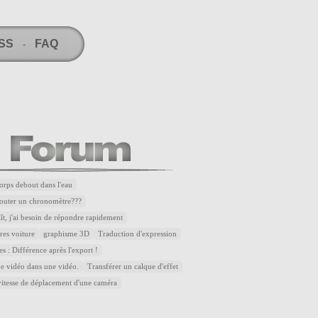
RSS
FAQ
-
corps debout dans l'eau
outer un chronomètre???
aît, j'ai besoin de répondre rapidement
res voiture
graphisme 3D
Traduction d'expression
es : Différence après l'export !
ne vidéo dans une vidéo.
Transférer un calque d'effet
vitesse de déplacement d'une caméra