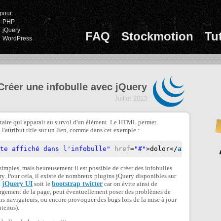
pour :
PHP
jQuery
FAQ
Stockmotion
Tu
WordPress
Créer une infobulle avec jQuery
Juillet 2013
taire qui apparait au survol d'un élément. Le HTML permet
 l'attribut title sur un lien, comme dans cet exemple :
xte affiché dans l'infobulle"
href
=
"#"
>dolor</
a
> sit ame
 simples, mais heureusement il est possible de créer des infobulles
ery. Pour cela, il existe de nombreux plugins jQuery disponibles sur
t
jQuery UI
soit le
bootstrap twitter
car on évite ainsi de
chargement de la page, peut éventuellement poser des problèmes de
ns navigateurs, ou encore provoquer des bugs lors de la mise à jour
ntenus).