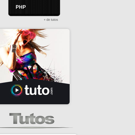
PHP
+ de tutos