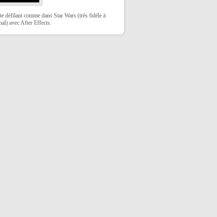
te défilant comme dans Star Wars (très fidéle à
inal) avec After Effects.