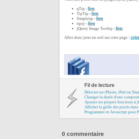
qTip -
lien
TipTip -
lien
Simpletip -
lien
tipsy -
lien
jQuery Image Tooltip -
lien
Allez donc jeter un oeil sur cette page :
crée
Fil de lecture
Détecter un iPhone, iPad ou Sm
Changer la durée d'une composi
Ajouter ses propres fonctions à 
Afficher la grille des pixels da
Programmer en Javascript pour 
0 commentaire