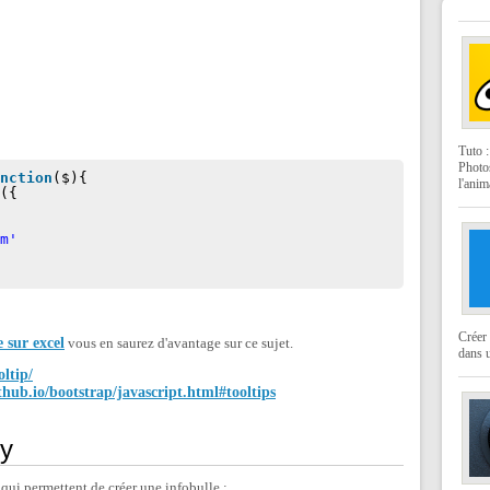
Tuto 
Photo
unction
($){
l'anim
p({
om'
Créer 
 sur excel
vous en saurez d'avantage sur ce sujet.
dans u
ltip/
ithub.io/bootstrap/javascript.html#tooltips
ry
 qui permettent de créer une infobulle :