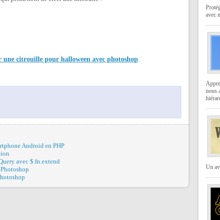
Protég
avec 
r une citrouille pour halloween avec photoshop
.
Appren
nous a
hiérar
artphone Android en PHP
tion
jQuery avec $.fn.extend
Un av
ns Photoshop
Photoshop