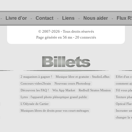
Livre d'or
Contact
Liens
Nous aider
Flux 
-
-
-
-
-
© 2007-2026 - Tous droits réservés
Page générée en 56 ms - 20 connectés
2 magazines à gagner !
Musique libre et gratuite - StudioLeBus
Effet d'un 
Concours video2brain
Nouveau cours Photoshop
comment aj
Découvrez les FAQ !
Wix App Market
Redbull Stratos Mission
S'il vous pl
Lytro : l'appareil photo plénoptique grand public
Texture pha
L'Odyssée de Cartier
Optical Flar
Musiques libres de droits pour vos court-métrages
Incruster u
changer la 