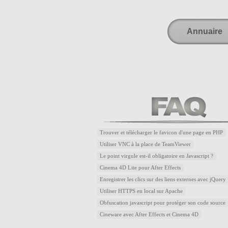
Annuaire
Trouver et télécharger le favicon d'une page en PHP
Utiliser VNC à la place de TeamViewer
Le point virgule est-il obligatoire en Javascript ?
Cinema 4D Lite pour After Effects
Enregistrer les clics sur des liens externes avec jQuery
Utiliser HTTPS en local sur Apache
Obfuscation javascript pour protéger son code source
Cineware avec After Effects et Cinema 4D