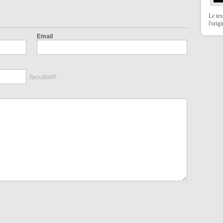
Le tex
l'orig
Email
facultatif