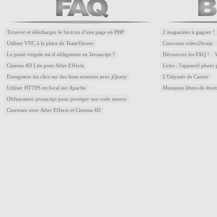
Trouver et télécharger le favicon d'une page en PHP
2 magazines à gagner !
Utiliser VNC à la place de TeamViewer
Concours video2brain
Le point virgule est-il obligatoire en Javascript ?
Découvrez les FAQ !
Cinema 4D Lite pour After Effects
Lytro : l'appareil photo
Enregistrer les clics sur des liens externes avec jQuery
L'Odyssée de Cartier
Utiliser HTTPS en local sur Apache
Musiques libres de droi
Obfuscation javascript pour protéger son code source
Cineware avec After Effects et Cinema 4D