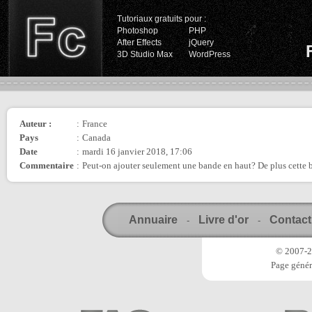
Tutoriaux gratuits pour :
Photoshop
PHP
After Effects
jQuery
3D Studio Max
WordPress
Auteur :
:
France
Pays
:
Canada
Date
:
mardi 16 janvier 2018, 17:06
Commentaire
:
Peut-on ajouter seulement une bande en haut? De plus cette ba
Annuaire
Livre d'or
Contact
-
-
© 2007-20
Page génér