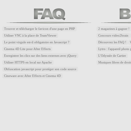
Trouver et télécharger le favicon d'une page en PHP
2 magazines à gagner !
Utiliser VNC à la place de TeamViewer
Concours video2brain
Le point virgule est-il obligatoire en Javascript ?
Découvrez les FAQ !
Cinema 4D Lite pour After Effects
Lytro : l'appareil photo
Enregistrer les clics sur des liens externes avec jQuery
L'Odyssée de Cartier
Utiliser HTTPS en local sur Apache
Musiques libres de droi
Obfuscation javascript pour protéger son code source
Cineware avec After Effects et Cinema 4D