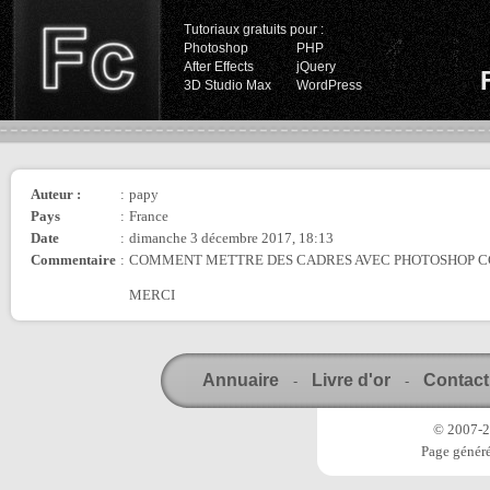
Tutoriaux gratuits pour :
Photoshop
PHP
After Effects
jQuery
3D Studio Max
WordPress
Auteur :
:
papy
Pays
:
France
Date
:
dimanche 3 décembre 2017, 18:13
Commentaire
:
COMMENT METTRE DES CADRES AVEC PHOTOSHOP CC
MERCI
Annuaire
Livre d'or
Contact
-
-
© 2007-20
Page généré