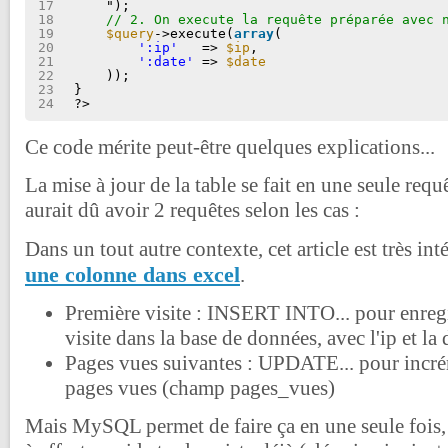
17
");
18
// 2. On execute la requête préparée avec 
19
$query
->execute(
array
(
20
':ip'
=> 
$ip
,
21
':date'
=> 
$date
22
));
23
}
24
?>
Ce code mérite peut-être quelques explications...
La mise à jour de la table se fait en une seule re
aurait dû avoir 2 requêtes selon les cas :
Dans un tout autre contexte, cet article est très int
une colonne dans excel
.
Première visite : INSERT INTO... pour enregi
visite dans la base de données, avec l'ip et la 
Pages vues suivantes : UPDATE... pour incr
pages vues (champ pages_vues)
Mais MySQL permet de faire ça en une seule fois, e