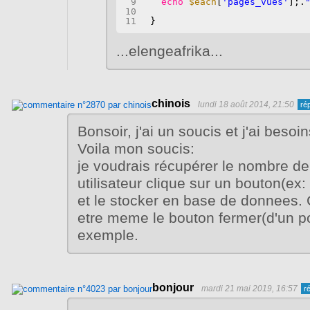
9
echo
$each
[
'pages_vues'
];.
10
11
}
...elengeafrika...
chinois
lundi 18 août 2014, 21:50
Bonsoir, j'ai un soucis et j'ai besoi
Voila mon soucis:
je voudrais récupérer le nombre de
utilisateur clique sur un bouton(ex
et le stocker en base de donnees.
etre meme le bouton fermer(d'un p
exemple.
bonjour
mardi 21 mai 2019, 16:57