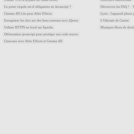
Le point virgule est-il obligatoire en Javascript ?
Découvrez les FAQ !
Cinema 4D Lite pour After Effects
Lytro : l'appareil photo
Enregistrer les clics sur des liens externes avec jQuery
L'Odyssée de Cartier
Utiliser HTTPS en local sur Apache
Musiques libres de droi
Obfuscation javascript pour protéger son code source
Cineware avec After Effects et Cinema 4D