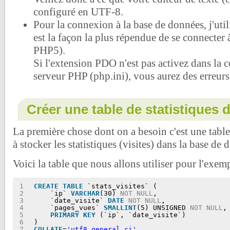
configuré en UTF-8.
Pour la connexion à la base de données, j'util
est la façon la plus répendue de se connecte
PHP5).
Si l'extension PDO n'est pas activez dans la 
serveur PHP (php.ini), vous aurez des erreurs
Créer une table de statistique
La première chose dont on a besoin c'est une tab
à stocker les statistiques (visites) dans la base de 
Voici la table que nous allons utiliser pour l'exemp
1
CREATE
TABLE
`stats_visites` (
2
`ip` 
VARCHAR
(30) 
NOT
NULL
,
3
`date_visite` 
DATE
NOT
NULL
,
4
`pages_vues` 
SMALLINT
(5) UNSIGNED 
NOT
NULL
,
5
PRIMARY
KEY
(`ip`, `date_visite`)
6
)
7
COLLATE
=
'utf8_general_ci'