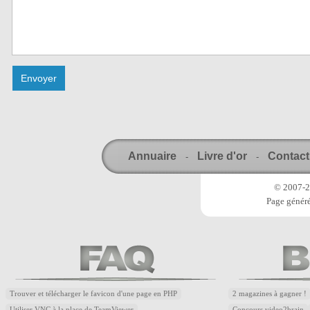
Annuaire
Livre d'or
Contact
-
-
© 2007-20
Page généré
Trouver et télécharger le favicon d'une page en PHP
2 magazines à gagner !
Utiliser VNC à la place de TeamViewer
Concours video2brain