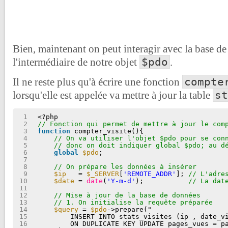
Bien, maintenant on peut interagir avec la base d
$pdo
l'intermédiaire de notre objet
.
compte
Il ne reste plus qu'à écrire une fonction
st
lorsqu'elle est appelée va mettre à jour la table
1
<?php
2
// Fonction qui permet de mettre à jour le com
3
function
compter_visite(){
4
// On va utiliser l'objet $pdo pour se con
5
// donc on doit indiquer global $pdo; au d
6
global
$pdo
;
7
8
// On prépare les données à insérer
9
$ip
= 
$_SERVER
[
'REMOTE_ADDR'
]; 
// L'adre
10
$date
= 
date
(
'Y-m-d'
);           
// La dat
11
12
// Mise à jour de la base de données
13
// 1. On initialise la requête préparée
14
$query
= 
$pdo
->prepare("
15
INSERT INTO stats_visites (ip , date_v
16
ON DUPLICATE KEY UPDATE pages_vues = p