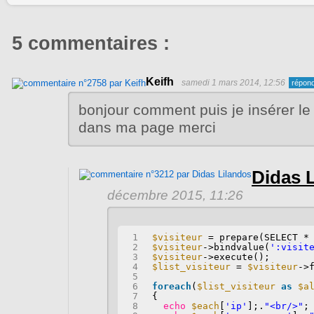
5 commentaires :
Keifh
samedi 1 mars 2014, 12:56
bonjour comment puis je insérer l
dans ma page merci
Didas 
décembre 2015, 11:26
1
$visiteur
= prepare(SELECT *
2
$visiteur
->bindvalue(
':visit
3
$visiteur
->execute();
4
$list_visiteur
= 
$visiteur
->
5
6
foreach
(
$list_visiteur
as
$a
7
{
8
echo
$each
[
'ip'
];.
"<br/>"
;