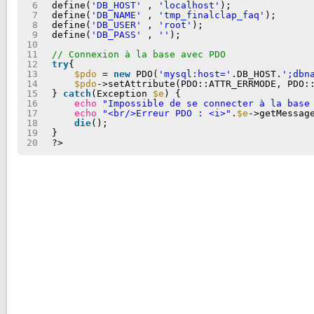
6
define(
'DB_HOST'
, 
'localhost'
);
7
define(
'DB_NAME'
, 
'tmp_finalclap_faq'
);
8
define(
'DB_USER'
, 
'root'
);
9
define(
'DB_PASS'
, 
''
);
10
11
// Connexion à la base avec PDO
12
try
{
13
$pdo
= 
new
PDO(
'mysql:host='
.DB_HOST.
';dbn
14
$pdo
->setAttribute(PDO::ATTR_ERRMODE, PDO:
15
} 
catch
(Exception 
$e
) {
16
echo
"Impossible de se connecter à la base
17
echo
"<br/>Erreur PDO : <i>"
.
$e
->getMessag
18
die
();
19
}
20
?>