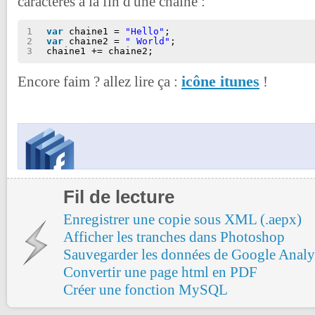
caractères à la fin d'une chaine :
1
var
chaine1 = 
"Hello"
;
2
var
chaine2 = 
" World"
;
3
chaine1 += chaine2;
icône itunes
Encore faim ? allez lire ça :
!
Fil de lecture
Enregistrer une copie sous XML (.aepx)
Afficher les tranches dans Photoshop
Sauvegarder les données de Google Analy
Convertir une page html en PDF
Créer une fonction MySQL