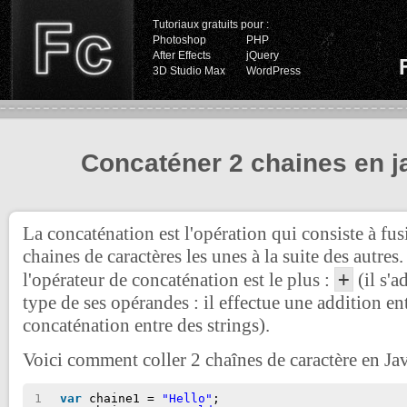
Tutoriaux gratuits pour :
Photoshop
PHP
After Effects
jQuery
3D Studio Max
WordPress
Concaténer 2 chaines en j
La concaténation est l'opération qui consiste à fu
chaines de caractères les unes à la suite des autres.
+
l'opérateur de concaténation est le plus :
(il s'a
type de ses opérandes : il effectue une addition en
concaténation entre des strings).
Voici comment coller 2 chaînes de caractère en Jav
1
var
chaine1 = 
"Hello"
;