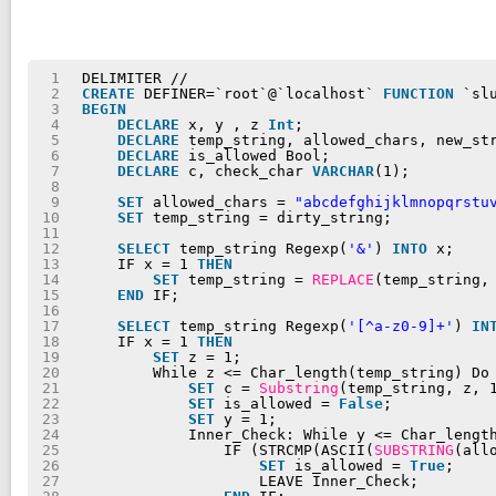
1
DELIMITER //
2
CREATE
DEFINER=`root`@`localhost` 
FUNCTION
`sl
3
BEGIN
4
DECLARE
x, y , z 
Int
;
5
DECLARE
temp_string, allowed_chars, new_st
6
DECLARE
is_allowed Bool;
7
DECLARE
c, check_char 
VARCHAR
(1);
8
9
SET
allowed_chars = 
"abcdefghijklmnopqrstu
10
SET
temp_string = dirty_string;
11
12
SELECT
temp_string Regexp(
'&'
) 
INTO
x;
13
IF x = 1 
THEN
14
SET
temp_string = 
REPLACE
(temp_string,
15
END
IF;
16
17
SELECT
temp_string Regexp(
'[^a-z0-9]+'
) 
IN
18
IF x = 1 
THEN
19
SET
z = 1;
20
While z <= Char_length(temp_string) Do
21
SET
c = 
Substring
(temp_string, z, 
22
SET
is_allowed = 
False
;
23
SET
y = 1;
24
Inner_Check: While y <= Char_lengt
25
IF (STRCMP(ASCII(
SUBSTRING
(all
26
SET
is_allowed = 
True
;
27
LEAVE Inner_Check;