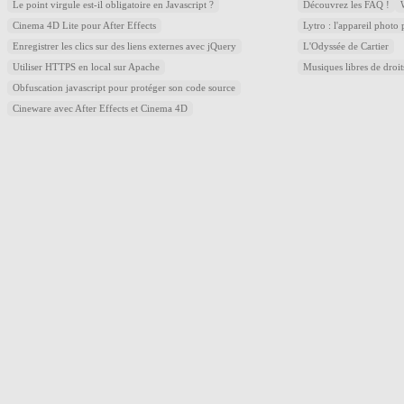
Le point virgule est-il obligatoire en Javascript ?
Découvrez les FAQ !
Cinema 4D Lite pour After Effects
Lytro : l'appareil photo
Enregistrer les clics sur des liens externes avec jQuery
L'Odyssée de Cartier
Utiliser HTTPS en local sur Apache
Musiques libres de droi
Obfuscation javascript pour protéger son code source
Cineware avec After Effects et Cinema 4D