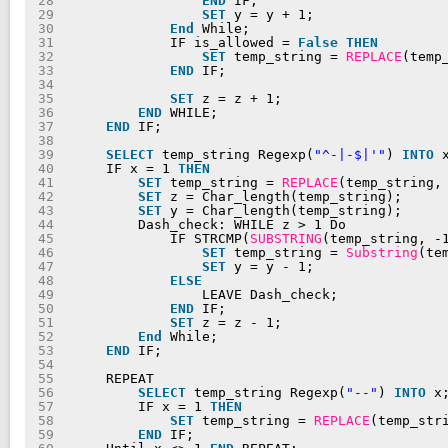
28
END
IF;
29
SET
y = y + 1;
30
End
While;
31
IF is_allowed = 
False
THEN
32
SET
temp_string = 
REPLACE
(temp
33
END
IF;
34
35
SET
z = z + 1;
36
END
WHILE;
37
END
IF;
38
39
SELECT
temp_string Regexp(
"^-|-$|'"
) 
INTO
40
IF x = 1 
THEN
41
SET
temp_string = 
REPLACE
(temp_string,
42
SET
z = Char_length(temp_string);
43
SET
y = Char_length(temp_string);
44
Dash_check: WHILE z > 1 Do
45
IF STRCMP(
SUBSTRING
(temp_string, -
46
SET
temp_string = 
Substring
(te
47
SET
y = y - 1;
48
ELSE
49
LEAVE Dash_check;
50
END
IF;
51
SET
z = z - 1;
52
End
While;
53
END
IF;
54
55
REPEAT
56
SELECT
temp_string Regexp(
"--"
) 
INTO
x
57
IF x = 1 
THEN
58
SET
temp_string = 
REPLACE
(temp_str
59
END
IF;