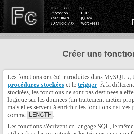
Tutoriaux gratuits pour :
Photoshop
PHP
After Effects
jQuery
3D Studio Max
WordPress
Créer une foncti
Les fonctions ont été introduites dans MySQL 5, 
procédures stockées
trigger
et le
. À la différe
stockées, les fonctions ne sont pas destinées à eff
logique sur les données (un traitement métier prop
mais elles servent à enrichir les fonctions nativ
LENGTH
comme
.
Les fonctions s'écrivent en langage SQL, le même
utilisé dans les procstock et les trigger, mais une 