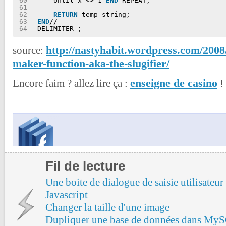
60
Until x <> 1 
END
REPEAT;
61
62
RETURN
temp_string;
63
END
//
64
DELIMITER ;
http://nastyhabit.wordpress.com/2008
source:
maker-function-aka-the-slugifier/
enseigne de casino
Encore faim ? allez lire ça :
!
Fil de lecture
Une boite de dialogue de saisie utilisateu
Javascript
Changer la taille d'une image
Dupliquer une base de données dans My