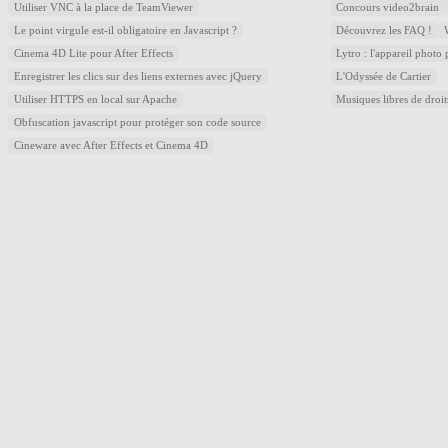
Utiliser VNC à la place de TeamViewer
Concours video2brain
Le point virgule est-il obligatoire en Javascript ?
Découvrez les FAQ !
Cinema 4D Lite pour After Effects
Lytro : l'appareil photo
Enregistrer les clics sur des liens externes avec jQuery
L'Odyssée de Cartier
Utiliser HTTPS en local sur Apache
Musiques libres de droi
Obfuscation javascript pour protéger son code source
Cineware avec After Effects et Cinema 4D