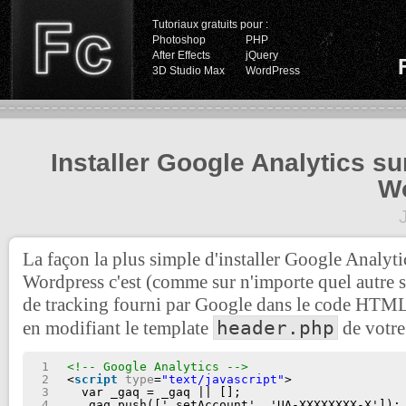
Tutoriaux gratuits pour :
Photoshop
PHP
After Effects
jQuery
3D Studio Max
WordPress
Installer Google Analytics su
W
La façon la plus simple d'installer Google Analyti
Wordpress c'est (comme sur n'importe quel autre si
de tracking fourni par Google dans le code HTML 
header.php
en modifiant le template
de votr
1
<!-- Google Analytics -->
2
<
script
type
=
"text/javascript"
>
3
var _gaq = _gaq || [];
4
_gaq.push(['_setAccount', 'UA-XXXXXXXX-X']);