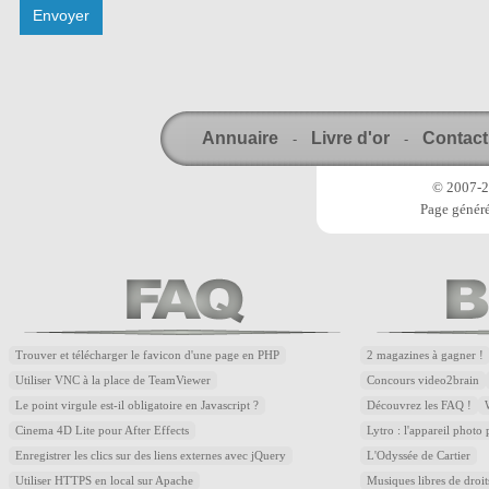
Annuaire
Livre d'or
Contact
-
-
© 2007-20
Page généré
Trouver et télécharger le favicon d'une page en PHP
2 magazines à gagner !
Utiliser VNC à la place de TeamViewer
Concours video2brain
Le point virgule est-il obligatoire en Javascript ?
Découvrez les FAQ !
Cinema 4D Lite pour After Effects
Lytro : l'appareil photo
Enregistrer les clics sur des liens externes avec jQuery
L'Odyssée de Cartier
Utiliser HTTPS en local sur Apache
Musiques libres de droi