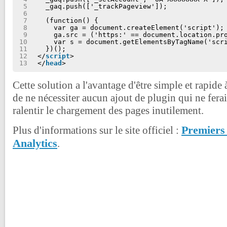
5
_gaq.push(['_trackPageview']);
6
7
(function() {
8
var ga = document.createElement('script');
9
ga.src = ('https:' == document.location.pr
10
var s = document.getElementsByTagName('scr
11
})();
12
</
script
>
13
</
head
>
Cette solution a l'avantage d'être simple et rapide 
de ne nécessiter aucun ajout de plugin qui ne ferai
ralentir le chargement des pages inutilement.
Premiers
Plus d'informations sur le site officiel :
Analytics
.