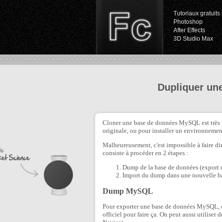
Tutoriaux gratuits 
Photoshop
After Effects
3D Studio Max
Dupliquer un
Cloner une base de données MySQL est très pr
originale, ou pour installer un environneme
Malheureusement, c'est impossible à faire 
consiste à procéder en 2 étapes :
Dump de la base de données (export da
Import du dump dans une nouvelle b
Dump MySQL
Pour exporter une base de données MySQL, 
officiel pour faire ça. On peut aussi utili