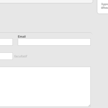
Appre
débuta
Email
facultatif