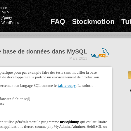
pour :
PHP
jQuery
FAQ
Stockmotion
Tu
WordPress
e base de données dans MySQL
Mars 2013
atique pour par exemple faire des tests sans modifier la base
nt de développement à partir d'un environnement de production.
directement en langage SQL comme le
table copy
. La solution
ns un fichier .sql)
ase
on utilise généralement le programme
mysqldump
qui est l'utilitaire
ser des applications tierces comme phpMyAdmin, Adminer, HeidiSQL ou