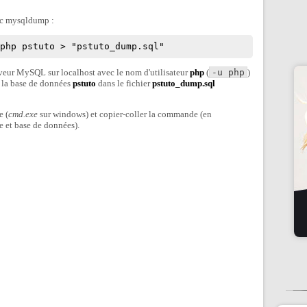
ec mysqldump :
pphp pstuto > "pstuto_dump.sql"
veur MySQL sur localhost avec le nom d'utilisateur
php
(
-u php
)
 la base de données
pstuto
dans le fichier
pstuto_dump.sql
e (
cmd.exe
sur windows) et copier-coller la commande (en
e et base de données).