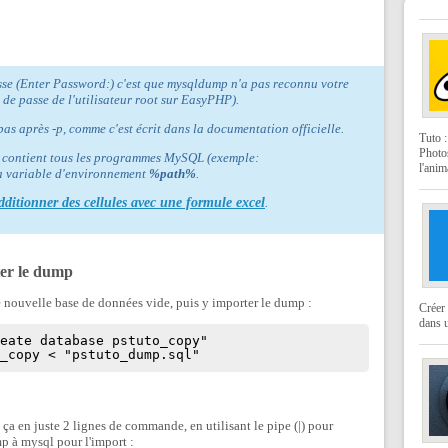
se (Enter Password:) c'est que mysqldump n'a pas reconnu votre
 de passe de l'utilisateur root sur EasyPHP).
pas après -p, comme c'est écrit dans la documentation officielle.
Tuto 
Photo
qui contient tous les programmes MySQL (exemple:
l'anim
la variable d'environnement
%path%
.
dditionner des cellules avec une formule excel
.
ter le dump
ne nouvelle base de données vide, puis y importer le dump :
Créer 
dans u
reate database pstuto_copy"
o_copy < "pstuto_dump.sql"
 ça en juste 2 lignes de commande, en utilisant le pipe (|) pour
p à mysql pour l'import :