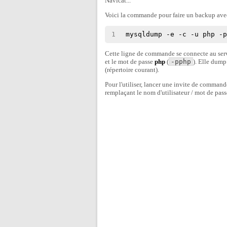
Navicat...
Voici la commande pour faire un backup av
1
mysqldump -e -c -u php -
Cette ligne de commande se connecte au ser
et le mot de passe
php
(
-pphp
). Elle dump
(répertoire courant).
Pour l'utiliser, lancer une invite de command
remplaçant le nom d'utilisateur / mot de pass