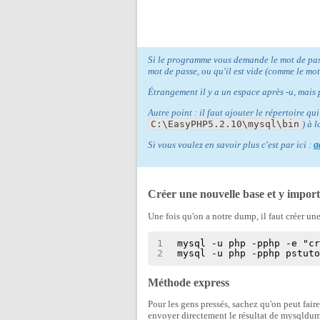
Si le programme vous demande le mot de pas
mot de passe, ou qu'il est vide (comme le mot
Étrangement il y a un espace après -u, mais 
Autre point : il faut ajouter le répertoire 
C:\EasyPHP5.2.10\mysql\bin
) à 
Si vous voulez en savoir plus c'est par ici :
a
Créer une nouvelle base et y impor
Une fois qu'on a notre dump, il faut créer u
1
mysql -u php -pphp -e "c
2
mysql -u php -pphp pstut
Méthode express
Pour les gens pressés, sachez qu'on peut faire
envoyer directement le résultat de mysqldum