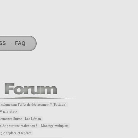
RSS
FAQ
-
 calque sans l'effet de déplacement ? (Position)
V talk-show
Hermance Suisse - Lac Léman
ide pour une réalisation !
Montage multipiste
ègle déplacé et repères