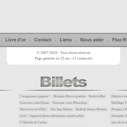
Livre d'or
Contact
Liens
Nous aider
Flux 
-
-
-
-
-
© 2007-2026 - Tous droits réservés
Page générée en 55 ms - 12 connectés
2 magazines à gagner !
Musique libre et gratuite - StudioLeBus
Déplacer un
Concours video2brain
Nouveau cours Photoshop
Habillage T
Découvrez les FAQ !
Wix App Market
Redbull Stratos Mission
Plongée à 
Lytro : l'appareil photo plénoptique grand public
Demande d'a
L'Odyssée de Cartier
zero de la r