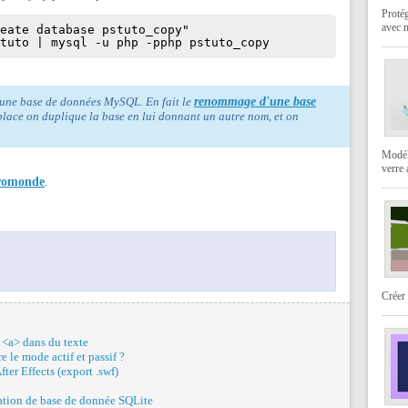
Protég
avec 
reate database pstuto_copy"
stuto | mysql -u php -pphp pstuto_copy
 une base de données MySQL. En fait le
renommage d'une base
lace on duplique la base en lui donnant un autre nom, et on
Modéli
verre
romonde
.
Créer 
 <a> dans du texte
re le mode actif et passif ?
ter Effects (export .swf)
ration de base de donnée SQLite