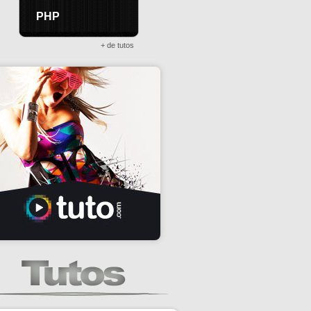
PHP
+ de tutos