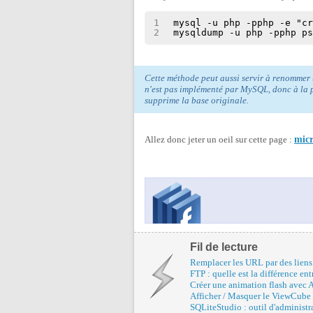
1
mysql -u php -pphp -e "c
2
mysqldump -u php -pphp p
Cette méthode peut aussi servir à renommer
n'est pas implémenté par MySQL, donc à la p
supprime la base originale.
Allez donc jeter un oeil sur cette page :
mic
Fil de lecture
Remplacer les URL par des liens
FTP : quelle est la différence ent
Créer une animation flash avec Af
Afficher / Masquer le ViewCube
SQLiteStudio : outil d'administ