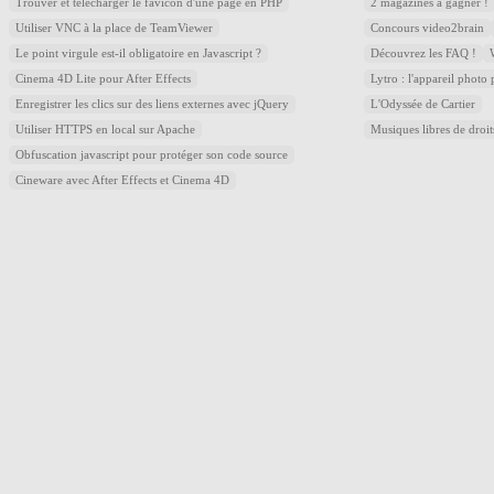
Trouver et télécharger le favicon d'une page en PHP
2 magazines à gagner !
Utiliser VNC à la place de TeamViewer
Concours video2brain
Le point virgule est-il obligatoire en Javascript ?
Découvrez les FAQ !
Cinema 4D Lite pour After Effects
Lytro : l'appareil photo
Enregistrer les clics sur des liens externes avec jQuery
L'Odyssée de Cartier
Utiliser HTTPS en local sur Apache
Musiques libres de droi
Obfuscation javascript pour protéger son code source
Cineware avec After Effects et Cinema 4D