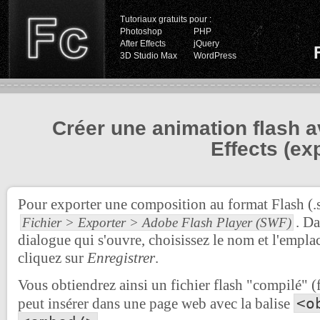
Tutoriaux gratuits pour :
Photoshop
PHP
After Effects
jQuery
3D Studio Max
WordPress
Créer une animation flash a
Effects (ex
Pour exporter une composition au format Flash (.s
. Da
Fichier > Exporter > Adobe Flash Player (SWF)
dialogue qui s'ouvre, choisissez le nom et l'emplac
cliquez sur
Enregistrer
.
Vous obtiendrez ainsi un fichier flash "compilé"
<o
peut insérer dans une page web avec la balise