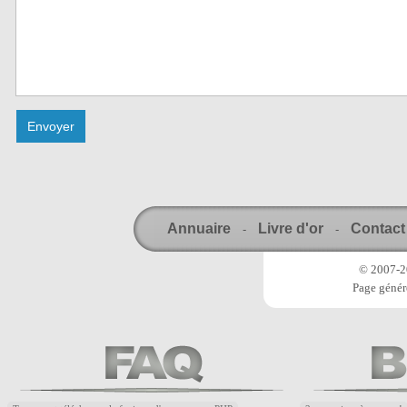
Annuaire
Livre d'or
Contact
-
-
© 2007-20
Page génér