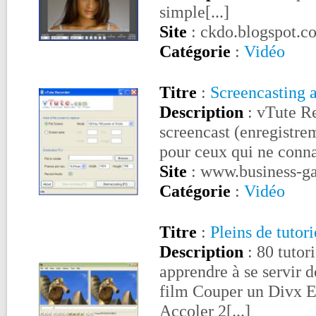
simple[...]
Site
: ckdo.blogspot.c
Catégorie
:
Vidéo
Titre
:
Screencasting 
Description
: vTute Re
screencast (enregistre
pour ceux qui ne connaî
Site
: www.business-g
Catégorie
:
Vidéo
Titre
:
Pleins de tutor
Description
: 80 tutor
apprendre à se servir 
film Couper un Divx E
Accoler 2[...]