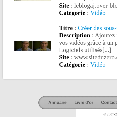
Site
: leblogaj.over-b
Catégorie
:
Vidéo
Titre
:
Créer des sous-
Description
: Ajoutez 
vos vidéos grâce à un 
Logiciels utilisés[...]
Site
: www.siteduzero
Catégorie
:
Vidéo
Annuaire
Livre d'or
Contact
-
-
© 2007-20