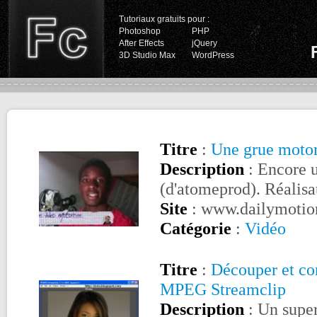
Tutoriaux gratuits pour :
Photoshop
PHP
After Effects
jQuery
3D Studio Max
WordPress
Titre
:
Une grue motor
Description
: Encore u
(d'atomeprod). Réalisat
Site
: www.dailymotio
Catégorie
:
Vidéo
Titre
:
Découper et con
MPEG Streamclip
Description
: Un super